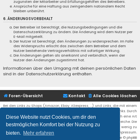
zugunsten der Mitarbeiter und Erfüllungsgehilfen des Betreibers.
Ansprüche für eine Haftung aus zwingendem nationalem Recht
bleiben unberührt.
6. ÄNDERUNGSVORBEHALT
Der Betreiber ist berechtigt, die Nutzungsbedingungen und die
Datenschutzerklärung zu ändern. Die Änderung wird dem Nutzer per
E-Mail mitgeteilt.
Der Nutzer ist berechtigt, den Änderungen zu widersprechen. Im Falle
des Widerspruchs erlischt das zwischen dem Betreiber und dem
Nutzer bestehende Vertragsverhältnis mit sofortiger Wirkung.
Die Änderungen gelten als anerkannt und verbindlich, wenn der
Nutzer den Änderungen zugestimmt hat.
Informationen über den Umgang mit deinen persönlichen Daten
sind in der Datenschutzerklärung enthalten.
Foren-Übersicht
Kontakt
Alle Cookies löschen
Bei den Links zu Shops (Amazon, Ebay, Aliexpress, ...) und Links, die mit einem
Stern (*) markiert sind, kann es sich um sogenannte Affiliate Links. Durch
den Kauf eines Produktes über einen Affiliate Link erhälte ich eine Art
Diese Website nutzt Cookies, um dir den
Umsatzbeteiligung gutgeschrieben. Für euch bleibt der Preis der gleiche. Die
bestmöglichen Komfort bei der Nutzung zu
Einnahmen helfen die Hostgebühren für diese Webseite ein wenig zu
reduzieren. Siehe auch das Impressum.
bieten.
Mehr erfahren
Flat Style by
Ian Bradley
• Powered by
phpBB
® Forum Software © phpBB