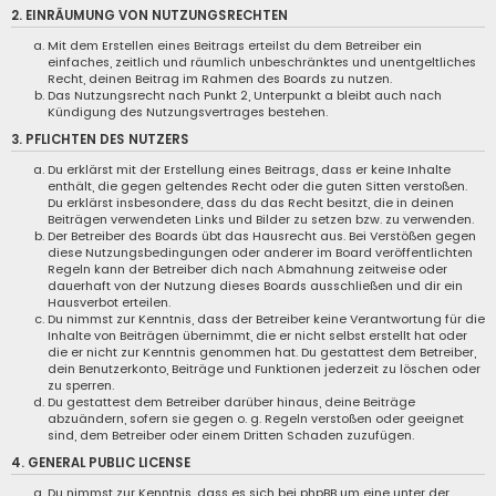
2. EINRÄUMUNG VON NUTZUNGSRECHTEN
Mit dem Erstellen eines Beitrags erteilst du dem Betreiber ein
einfaches, zeitlich und räumlich unbeschränktes und unentgeltliches
Recht, deinen Beitrag im Rahmen des Boards zu nutzen.
Das Nutzungsrecht nach Punkt 2, Unterpunkt a bleibt auch nach
Kündigung des Nutzungsvertrages bestehen.
3. PFLICHTEN DES NUTZERS
Du erklärst mit der Erstellung eines Beitrags, dass er keine Inhalte
enthält, die gegen geltendes Recht oder die guten Sitten verstoßen.
Du erklärst insbesondere, dass du das Recht besitzt, die in deinen
Beiträgen verwendeten Links und Bilder zu setzen bzw. zu verwenden.
Der Betreiber des Boards übt das Hausrecht aus. Bei Verstößen gegen
diese Nutzungsbedingungen oder anderer im Board veröffentlichten
Regeln kann der Betreiber dich nach Abmahnung zeitweise oder
dauerhaft von der Nutzung dieses Boards ausschließen und dir ein
Hausverbot erteilen.
Du nimmst zur Kenntnis, dass der Betreiber keine Verantwortung für die
Inhalte von Beiträgen übernimmt, die er nicht selbst erstellt hat oder
die er nicht zur Kenntnis genommen hat. Du gestattest dem Betreiber,
dein Benutzerkonto, Beiträge und Funktionen jederzeit zu löschen oder
zu sperren.
Du gestattest dem Betreiber darüber hinaus, deine Beiträge
abzuändern, sofern sie gegen o. g. Regeln verstoßen oder geeignet
sind, dem Betreiber oder einem Dritten Schaden zuzufügen.
4. GENERAL PUBLIC LICENSE
Du nimmst zur Kenntnis, dass es sich bei phpBB um eine unter der „