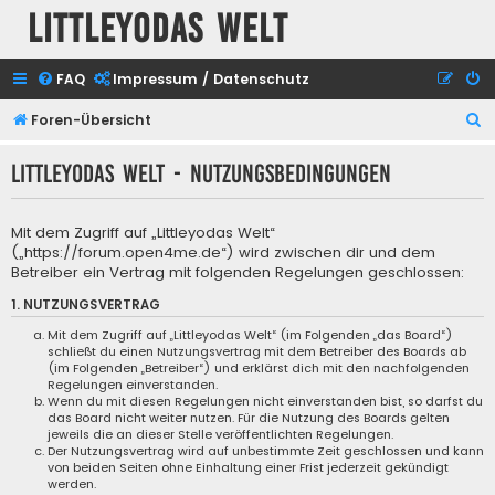
Littleyodas Welt
FAQ
Impressum / Datenschutz
S
Foren-Übersicht
u
Littleyodas Welt - Nutzungsbedingungen
c
h
Mit dem Zugriff auf „Littleyodas Welt“
e
(„https://forum.open4me.de“) wird zwischen dir und dem
Betreiber ein Vertrag mit folgenden Regelungen geschlossen:
1. NUTZUNGSVERTRAG
Mit dem Zugriff auf „Littleyodas Welt“ (im Folgenden „das Board“)
schließt du einen Nutzungsvertrag mit dem Betreiber des Boards ab
(im Folgenden „Betreiber“) und erklärst dich mit den nachfolgenden
Regelungen einverstanden.
Wenn du mit diesen Regelungen nicht einverstanden bist, so darfst du
das Board nicht weiter nutzen. Für die Nutzung des Boards gelten
jeweils die an dieser Stelle veröffentlichten Regelungen.
Der Nutzungsvertrag wird auf unbestimmte Zeit geschlossen und kann
von beiden Seiten ohne Einhaltung einer Frist jederzeit gekündigt
werden.