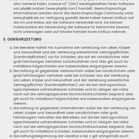
GNU General Public License v2
“ (GPL) bereitgestellten Foren-Software
von phpBB Limited (
www.phpbb.com
) handelt; deutschsprachige
Informationen werden durch die deutschsprachige Community unter
www.phpbb.de
zur Verfügung gestellt. Beide haben keinen Einfluss auf
die Art und Weise, wie die Software verwendet wird. Sie können
insbesondere die Verwendung der Software für bestimmte Zwecke
nicht untersagen oder auf Inhalte fremder Foren Einfluss nehmen.
5. GEWÄHRLEISTUNG
Der Betreiber haftet mit Ausnahme der Verletzung von Leben, Körper
und Gesundheit und der Verletzung wesentlicher Vertragspflichten
(Kardinalpflichten) nur für Schäden, die auf ein vorsätzliches oder
grob fahrlässiges Verhalten zurückzuführen sind. Dies gilt auch für
mittelbare Folgeschäden wie insbesondere entgangenen Gewinn.
Die Haftung ist gegenüber Verbrauchern außer bei vorsätzlichem oder
grob fahrlässigem Verhalten oder bei Schäden aus der Verletzung
von Leben, Körper und Gesundheit und der Verletzung wesentlicher
Vertragspflichten (Kardinalpflichten) auf die bei Vertragsschluss
typischerweise vorhersehbaren Schäden und im übrigen der Höhe
nach auf die vertragstypischen Durchschnittsschäden begrenzt. Dies
gilt auch für mittelbare Folgeschäden wie insbesondere entgangenen
Gewinn.
Die Haftung ist gegenüber Unternehmern außer bei der Verletzung von
Leben, Körper und Gesundheit oder vorsätzlichem oder grob
fahrlässigem Verhalten des Betreibers auf die bei Vertragsschluss
typischerweise vorhersehbaren Schäden und im Übrigen der Höhe
nach auf die vertragstypischen Durchschnittsschäden begrenzt. Dies
gilt auch für mittelbare Schäden, insbesondere entgangenen Gewinn.
Die Haftungsbegrenzung der Absätze a bis c gilt sinngemäß auch