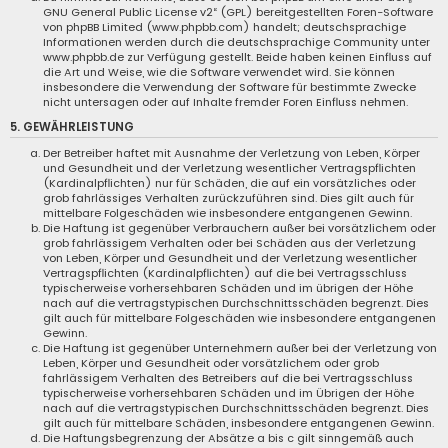
GNU General Public License v2
“ (GPL) bereitgestellten Foren-Software
von phpBB Limited (
www.phpbb.com
) handelt; deutschsprachige
Informationen werden durch die deutschsprachige Community unter
www.phpbb.de
zur Verfügung gestellt. Beide haben keinen Einfluss auf
die Art und Weise, wie die Software verwendet wird. Sie können
insbesondere die Verwendung der Software für bestimmte Zwecke
nicht untersagen oder auf Inhalte fremder Foren Einfluss nehmen.
5. GEWÄHRLEISTUNG
Der Betreiber haftet mit Ausnahme der Verletzung von Leben, Körper
und Gesundheit und der Verletzung wesentlicher Vertragspflichten
(Kardinalpflichten) nur für Schäden, die auf ein vorsätzliches oder
grob fahrlässiges Verhalten zurückzuführen sind. Dies gilt auch für
mittelbare Folgeschäden wie insbesondere entgangenen Gewinn.
Die Haftung ist gegenüber Verbrauchern außer bei vorsätzlichem oder
grob fahrlässigem Verhalten oder bei Schäden aus der Verletzung
von Leben, Körper und Gesundheit und der Verletzung wesentlicher
Vertragspflichten (Kardinalpflichten) auf die bei Vertragsschluss
typischerweise vorhersehbaren Schäden und im übrigen der Höhe
nach auf die vertragstypischen Durchschnittsschäden begrenzt. Dies
gilt auch für mittelbare Folgeschäden wie insbesondere entgangenen
Gewinn.
Die Haftung ist gegenüber Unternehmern außer bei der Verletzung von
Leben, Körper und Gesundheit oder vorsätzlichem oder grob
fahrlässigem Verhalten des Betreibers auf die bei Vertragsschluss
typischerweise vorhersehbaren Schäden und im Übrigen der Höhe
nach auf die vertragstypischen Durchschnittsschäden begrenzt. Dies
gilt auch für mittelbare Schäden, insbesondere entgangenen Gewinn.
Die Haftungsbegrenzung der Absätze a bis c gilt sinngemäß auch