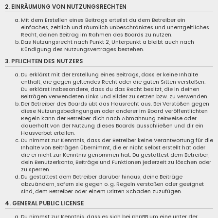
2. EINRÄUMUNG VON NUTZUNGSRECHTEN
Mit dem Erstellen eines Beitrags erteilst du dem Betreiber ein
einfaches, zeitlich und räumlich unbeschränktes und unentgeltliches
Recht, deinen Beitrag im Rahmen des Boards zu nutzen.
Das Nutzungsrecht nach Punkt 2, Unterpunkt a bleibt auch nach
Kündigung des Nutzungsvertrages bestehen.
3. PFLICHTEN DES NUTZERS
Du erklärst mit der Erstellung eines Beitrags, dass er keine Inhalte
enthält, die gegen geltendes Recht oder die guten Sitten verstoßen.
Du erklärst insbesondere, dass du das Recht besitzt, die in deinen
Beiträgen verwendeten Links und Bilder zu setzen bzw. zu verwenden.
Der Betreiber des Boards übt das Hausrecht aus. Bei Verstößen gegen
diese Nutzungsbedingungen oder anderer im Board veröffentlichten
Regeln kann der Betreiber dich nach Abmahnung zeitweise oder
dauerhaft von der Nutzung dieses Boards ausschließen und dir ein
Hausverbot erteilen.
Du nimmst zur Kenntnis, dass der Betreiber keine Verantwortung für die
Inhalte von Beiträgen übernimmt, die er nicht selbst erstellt hat oder
die er nicht zur Kenntnis genommen hat. Du gestattest dem Betreiber,
dein Benutzerkonto, Beiträge und Funktionen jederzeit zu löschen oder
zu sperren.
Du gestattest dem Betreiber darüber hinaus, deine Beiträge
abzuändern, sofern sie gegen o. g. Regeln verstoßen oder geeignet
sind, dem Betreiber oder einem Dritten Schaden zuzufügen.
4. GENERAL PUBLIC LICENSE
Du nimmst zur Kenntnis, dass es sich bei phpBB um eine unter der „