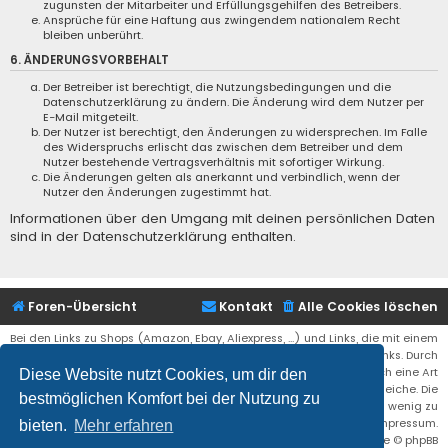
zugunsten der Mitarbeiter und Erfüllungsgehilfen des Betreibers.
Ansprüche für eine Haftung aus zwingendem nationalem Recht
bleiben unberührt.
6. ÄNDERUNGSVORBEHALT
Der Betreiber ist berechtigt, die Nutzungsbedingungen und die
Datenschutzerklärung zu ändern. Die Änderung wird dem Nutzer per
E-Mail mitgeteilt.
Der Nutzer ist berechtigt, den Änderungen zu widersprechen. Im Falle
des Widerspruchs erlischt das zwischen dem Betreiber und dem
Nutzer bestehende Vertragsverhältnis mit sofortiger Wirkung.
Die Änderungen gelten als anerkannt und verbindlich, wenn der
Nutzer den Änderungen zugestimmt hat.
Informationen über den Umgang mit deinen persönlichen Daten
sind in der Datenschutzerklärung enthalten.
Foren-Übersicht
Kontakt
Alle Cookies löschen
Bei den Links zu Shops (Amazon, Ebay, Aliexpress, ...) und Links, die mit einem
Stern (*) markiert sind, kann es sich um sogenannte Affiliate Links. Durch
den Kauf eines Produktes über einen Affiliate Link erhälte ich eine Art
Diese Website nutzt Cookies, um dir den
Umsatzbeteiligung gutgeschrieben. Für euch bleibt der Preis der gleiche. Die
bestmöglichen Komfort bei der Nutzung zu
Einnahmen helfen die Hostgebühren für diese Webseite ein wenig zu
reduzieren. Siehe auch das Impressum.
bieten.
Mehr erfahren
Flat Style by
Ian Bradley
• Powered by
phpBB
® Forum Software © phpBB