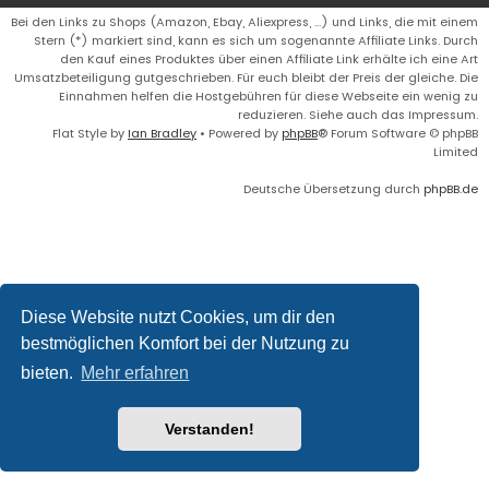
Bei den Links zu Shops (Amazon, Ebay, Aliexpress, ...) und Links, die mit einem
Stern (*) markiert sind, kann es sich um sogenannte Affiliate Links. Durch
den Kauf eines Produktes über einen Affiliate Link erhälte ich eine Art
Umsatzbeteiligung gutgeschrieben. Für euch bleibt der Preis der gleiche. Die
Einnahmen helfen die Hostgebühren für diese Webseite ein wenig zu
reduzieren. Siehe auch das Impressum.
Flat Style by
Ian Bradley
• Powered by
phpBB
® Forum Software © phpBB
Limited
Deutsche Übersetzung durch
phpBB.de
Diese Website nutzt Cookies, um dir den
bestmöglichen Komfort bei der Nutzung zu
bieten.
Mehr erfahren
Verstanden!