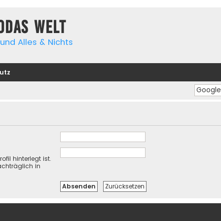
yodas Welt
und Alles & Nichts
utz
il hinterlegt ist.
chträglich in