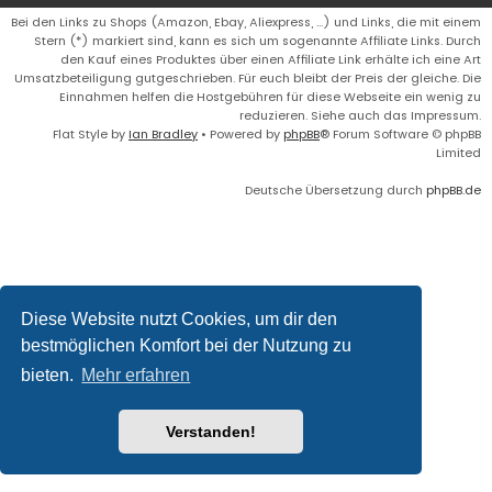
Bei den Links zu Shops (Amazon, Ebay, Aliexpress, ...) und Links, die mit einem
Stern (*) markiert sind, kann es sich um sogenannte Affiliate Links. Durch
den Kauf eines Produktes über einen Affiliate Link erhälte ich eine Art
Umsatzbeteiligung gutgeschrieben. Für euch bleibt der Preis der gleiche. Die
Einnahmen helfen die Hostgebühren für diese Webseite ein wenig zu
reduzieren. Siehe auch das Impressum.
Flat Style by
Ian Bradley
• Powered by
phpBB
® Forum Software © phpBB
Limited
Deutsche Übersetzung durch
phpBB.de
Diese Website nutzt Cookies, um dir den
bestmöglichen Komfort bei der Nutzung zu
bieten.
Mehr erfahren
Verstanden!