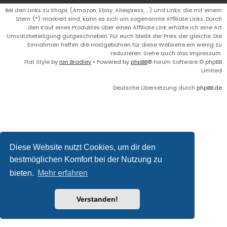
Bei den Links zu Shops (Amazon, Ebay, Aliexpress, ...) und Links, die mit einem
Stern (*) markiert sind, kann es sich um sogenannte Affiliate Links. Durch
den Kauf eines Produktes über einen Affiliate Link erhälte ich eine Art
Umsatzbeteiligung gutgeschrieben. Für euch bleibt der Preis der gleiche. Die
Einnahmen helfen die Hostgebühren für diese Webseite ein wenig zu
reduzieren. Siehe auch das Impressum.
Flat Style by
Ian Bradley
• Powered by
phpBB
® Forum Software © phpBB
Limited
Deutsche Übersetzung durch
phpBB.de
Diese Website nutzt Cookies, um dir den
bestmöglichen Komfort bei der Nutzung zu
bieten.
Mehr erfahren
Verstanden!