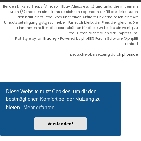
Bei den Links zu Shops (Amazon, Ebay, Aliexpress, ...) und Links, die mit einem
Stern (*) markiert sind, kann es sich um sogenannte Affiliate Links. Durch
den Kauf eines Produktes über einen Affiliate Link erhälte ich eine Art
Umsatzbeteiligung gutgeschrieben. Für euch bleibt der Preis der gleiche. Die
Einnahmen helfen die Hostgebühren für diese Webseite ein wenig zu
reduzieren. Siehe auch das Impressum.
Flat Style by
Ian Bradley
• Powered by
phpBB
® Forum Software © phpBB
Limited
Deutsche Übersetzung durch
phpBB.de
Diese Website nutzt Cookies, um dir den
bestmöglichen Komfort bei der Nutzung zu
bieten.
Mehr erfahren
Verstanden!