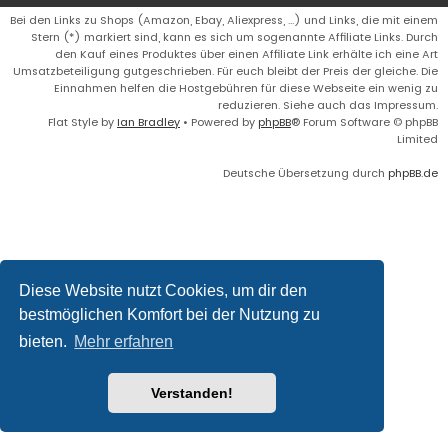
Bei den Links zu Shops (Amazon, Ebay, Aliexpress, ...) und Links, die mit einem
Stern (*) markiert sind, kann es sich um sogenannte Affiliate Links. Durch
den Kauf eines Produktes über einen Affiliate Link erhälte ich eine Art
Umsatzbeteiligung gutgeschrieben. Für euch bleibt der Preis der gleiche. Die
Einnahmen helfen die Hostgebühren für diese Webseite ein wenig zu
reduzieren. Siehe auch das Impressum.
Flat Style by
Ian Bradley
• Powered by
phpBB
® Forum Software © phpBB
Limited
Deutsche Übersetzung durch
phpBB.de
Diese Website nutzt Cookies, um dir den
bestmöglichen Komfort bei der Nutzung zu
bieten.
Mehr erfahren
Verstanden!