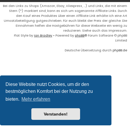
Bei den Links zu Shops (Amazon, Ebay, Aliexpress, ...) und Links, die mit einem
Stern (*) markiert sind, kann es sich um sogenannte Affiliate Links. Durch
den Kauf eines Produktes über einen Affiliate Link erhälte ich eine Art
Umsatzbeteiligung gutgeschrieben. Für euch bleibt der Preis der gleiche. Die
Einnahmen helfen die Hostgebühren für diese Webseite ein wenig zu
reduzieren. Siehe auch das Impressum.
Flat Style by
Ian Bradley
• Powered by
phpBB
® Forum Software © phpBB
Limited
Deutsche Übersetzung durch
phpBB.de
Diese Website nutzt Cookies, um dir den
bestmöglichen Komfort bei der Nutzung zu
bieten.
Mehr erfahren
Verstanden!