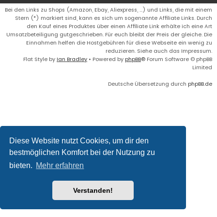
Bei den Links zu Shops (Amazon, Ebay, Aliexpress, ...) und Links, die mit einem
Stern (*) markiert sind, kann es sich um sogenannte Affiliate Links. Durch
den Kauf eines Produktes über einen Affiliate Link erhälte ich eine Art
Umsatzbeteiligung gutgeschrieben. Für euch bleibt der Preis der gleiche. Die
Einnahmen helfen die Hostgebühren für diese Webseite ein wenig zu
reduzieren. Siehe auch das Impressum.
Flat Style by
Ian Bradley
• Powered by
phpBB
® Forum Software © phpBB
Limited
Deutsche Übersetzung durch
phpBB.de
Diese Website nutzt Cookies, um dir den
bestmöglichen Komfort bei der Nutzung zu
bieten.
Mehr erfahren
Verstanden!