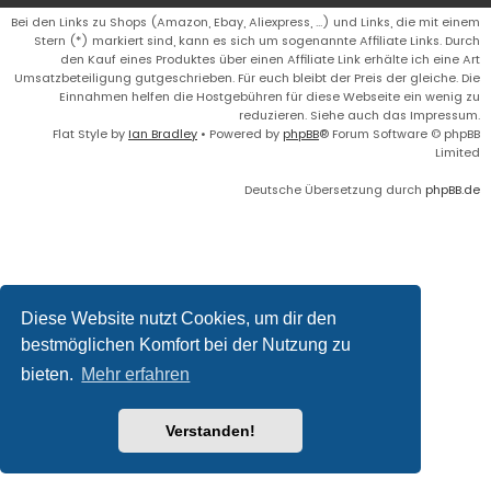
Bei den Links zu Shops (Amazon, Ebay, Aliexpress, ...) und Links, die mit einem
Stern (*) markiert sind, kann es sich um sogenannte Affiliate Links. Durch
den Kauf eines Produktes über einen Affiliate Link erhälte ich eine Art
Umsatzbeteiligung gutgeschrieben. Für euch bleibt der Preis der gleiche. Die
Einnahmen helfen die Hostgebühren für diese Webseite ein wenig zu
reduzieren. Siehe auch das Impressum.
Flat Style by
Ian Bradley
• Powered by
phpBB
® Forum Software © phpBB
Limited
Deutsche Übersetzung durch
phpBB.de
Diese Website nutzt Cookies, um dir den
bestmöglichen Komfort bei der Nutzung zu
bieten.
Mehr erfahren
Verstanden!