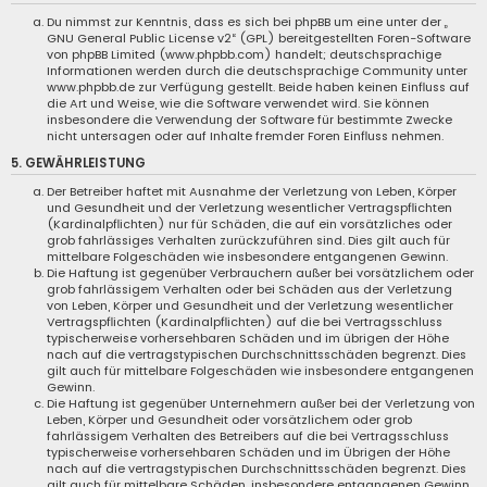
Du nimmst zur Kenntnis, dass es sich bei phpBB um eine unter der „
GNU General Public License v2
“ (GPL) bereitgestellten Foren-Software
von phpBB Limited (
www.phpbb.com
) handelt; deutschsprachige
Informationen werden durch die deutschsprachige Community unter
www.phpbb.de
zur Verfügung gestellt. Beide haben keinen Einfluss auf
die Art und Weise, wie die Software verwendet wird. Sie können
insbesondere die Verwendung der Software für bestimmte Zwecke
nicht untersagen oder auf Inhalte fremder Foren Einfluss nehmen.
5. GEWÄHRLEISTUNG
Der Betreiber haftet mit Ausnahme der Verletzung von Leben, Körper
und Gesundheit und der Verletzung wesentlicher Vertragspflichten
(Kardinalpflichten) nur für Schäden, die auf ein vorsätzliches oder
grob fahrlässiges Verhalten zurückzuführen sind. Dies gilt auch für
mittelbare Folgeschäden wie insbesondere entgangenen Gewinn.
Die Haftung ist gegenüber Verbrauchern außer bei vorsätzlichem oder
grob fahrlässigem Verhalten oder bei Schäden aus der Verletzung
von Leben, Körper und Gesundheit und der Verletzung wesentlicher
Vertragspflichten (Kardinalpflichten) auf die bei Vertragsschluss
typischerweise vorhersehbaren Schäden und im übrigen der Höhe
nach auf die vertragstypischen Durchschnittsschäden begrenzt. Dies
gilt auch für mittelbare Folgeschäden wie insbesondere entgangenen
Gewinn.
Die Haftung ist gegenüber Unternehmern außer bei der Verletzung von
Leben, Körper und Gesundheit oder vorsätzlichem oder grob
fahrlässigem Verhalten des Betreibers auf die bei Vertragsschluss
typischerweise vorhersehbaren Schäden und im Übrigen der Höhe
nach auf die vertragstypischen Durchschnittsschäden begrenzt. Dies
gilt auch für mittelbare Schäden, insbesondere entgangenen Gewinn.