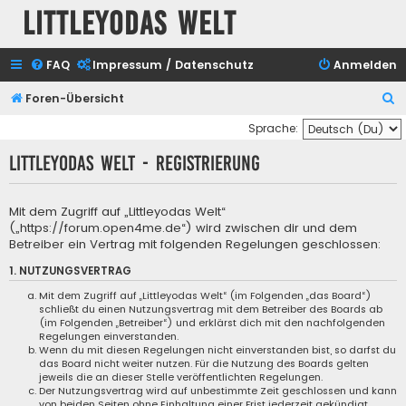
Littleyodas Welt
FAQ
Impressum / Datenschutz
Anmelden
S
Foren-Übersicht
u
Sprache:
c
Littleyodas Welt - Registrierung
h
e
Mit dem Zugriff auf „Littleyodas Welt“
(„https://forum.open4me.de“) wird zwischen dir und dem
Betreiber ein Vertrag mit folgenden Regelungen geschlossen:
1. NUTZUNGSVERTRAG
Mit dem Zugriff auf „Littleyodas Welt“ (im Folgenden „das Board“)
schließt du einen Nutzungsvertrag mit dem Betreiber des Boards ab
(im Folgenden „Betreiber“) und erklärst dich mit den nachfolgenden
Regelungen einverstanden.
Wenn du mit diesen Regelungen nicht einverstanden bist, so darfst du
das Board nicht weiter nutzen. Für die Nutzung des Boards gelten
jeweils die an dieser Stelle veröffentlichten Regelungen.
Der Nutzungsvertrag wird auf unbestimmte Zeit geschlossen und kann
von beiden Seiten ohne Einhaltung einer Frist jederzeit gekündigt