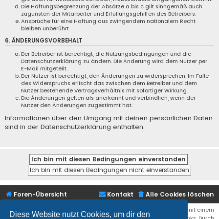
Die Haftungsbegrenzung der Absätze a bis c gilt sinngemäß auch
zugunsten der Mitarbeiter und Erfüllungsgehilfen des Betreibers.
Ansprüche für eine Haftung aus zwingendem nationalem Recht
bleiben unberührt.
6. ÄNDERUNGSVORBEHALT
Der Betreiber ist berechtigt, die Nutzungsbedingungen und die
Datenschutzerklärung zu ändern. Die Änderung wird dem Nutzer per
E-Mail mitgeteilt.
Der Nutzer ist berechtigt, den Änderungen zu widersprechen. Im Falle
des Widerspruchs erlischt das zwischen dem Betreiber und dem
Nutzer bestehende Vertragsverhältnis mit sofortiger Wirkung.
Die Änderungen gelten als anerkannt und verbindlich, wenn der
Nutzer den Änderungen zugestimmt hat.
Informationen über den Umgang mit deinen persönlichen Daten
sind in der Datenschutzerklärung enthalten.
Foren-Übersicht
Kontakt
Alle Cookies löschen
Bei den Links zu Shops (Amazon, Ebay, Aliexpress, ...) und Links, die mit einem
Diese Website nutzt Cookies, um dir den
Stern (*) markiert sind, kann es sich um sogenannte Affiliate Links. Durch