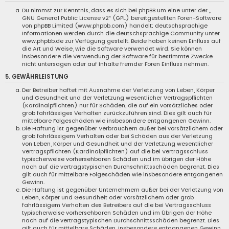
Du nimmst zur Kenntnis, dass es sich bei phpBB um eine unter der „
GNU General Public License v2
“ (GPL) bereitgestellten Foren-Software
von phpBB Limited (
www.phpbb.com
) handelt; deutschsprachige
Informationen werden durch die deutschsprachige Community unter
www.phpbb.de
zur Verfügung gestellt. Beide haben keinen Einfluss auf
die Art und Weise, wie die Software verwendet wird. Sie können
insbesondere die Verwendung der Software für bestimmte Zwecke
nicht untersagen oder auf Inhalte fremder Foren Einfluss nehmen.
5. GEWÄHRLEISTUNG
Der Betreiber haftet mit Ausnahme der Verletzung von Leben, Körper
und Gesundheit und der Verletzung wesentlicher Vertragspflichten
(Kardinalpflichten) nur für Schäden, die auf ein vorsätzliches oder
grob fahrlässiges Verhalten zurückzuführen sind. Dies gilt auch für
mittelbare Folgeschäden wie insbesondere entgangenen Gewinn.
Die Haftung ist gegenüber Verbrauchern außer bei vorsätzlichem oder
grob fahrlässigem Verhalten oder bei Schäden aus der Verletzung
von Leben, Körper und Gesundheit und der Verletzung wesentlicher
Vertragspflichten (Kardinalpflichten) auf die bei Vertragsschluss
typischerweise vorhersehbaren Schäden und im übrigen der Höhe
nach auf die vertragstypischen Durchschnittsschäden begrenzt. Dies
gilt auch für mittelbare Folgeschäden wie insbesondere entgangenen
Gewinn.
Die Haftung ist gegenüber Unternehmern außer bei der Verletzung von
Leben, Körper und Gesundheit oder vorsätzlichem oder grob
fahrlässigem Verhalten des Betreibers auf die bei Vertragsschluss
typischerweise vorhersehbaren Schäden und im Übrigen der Höhe
nach auf die vertragstypischen Durchschnittsschäden begrenzt. Dies
gilt auch für mittelbare Schäden, insbesondere entgangenen Gewinn.