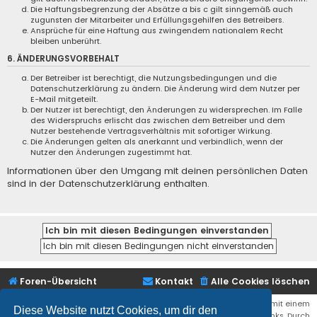
Die Haftungsbegrenzung der Absätze a bis c gilt sinngemäß auch
zugunsten der Mitarbeiter und Erfüllungsgehilfen des Betreibers.
Ansprüche für eine Haftung aus zwingendem nationalem Recht
bleiben unberührt.
6. ÄNDERUNGSVORBEHALT
Der Betreiber ist berechtigt, die Nutzungsbedingungen und die
Datenschutzerklärung zu ändern. Die Änderung wird dem Nutzer per
E-Mail mitgeteilt.
Der Nutzer ist berechtigt, den Änderungen zu widersprechen. Im Falle
des Widerspruchs erlischt das zwischen dem Betreiber und dem
Nutzer bestehende Vertragsverhältnis mit sofortiger Wirkung.
Die Änderungen gelten als anerkannt und verbindlich, wenn der
Nutzer den Änderungen zugestimmt hat.
Informationen über den Umgang mit deinen persönlichen Daten
sind in der Datenschutzerklärung enthalten.
Foren-Übersicht
Kontakt
Alle Cookies löschen
Bei den Links zu Shops (Amazon, Ebay, Aliexpress, ...) und Links, die mit einem
Diese Website nutzt Cookies, um dir den
Stern (*) markiert sind, kann es sich um sogenannte Affiliate Links. Durch