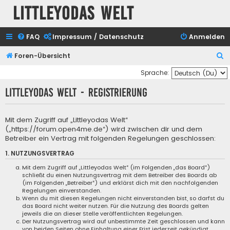
Littleyodas Welt
FAQ
Impressum / Datenschutz
Anmelden
S
Foren-Übersicht
u
Sprache:
c
Littleyodas Welt - Registrierung
h
e
Mit dem Zugriff auf „Littleyodas Welt“
(„https://forum.open4me.de“) wird zwischen dir und dem
Betreiber ein Vertrag mit folgenden Regelungen geschlossen:
1. NUTZUNGSVERTRAG
Mit dem Zugriff auf „Littleyodas Welt“ (im Folgenden „das Board“)
schließt du einen Nutzungsvertrag mit dem Betreiber des Boards ab
(im Folgenden „Betreiber“) und erklärst dich mit den nachfolgenden
Regelungen einverstanden.
Wenn du mit diesen Regelungen nicht einverstanden bist, so darfst du
das Board nicht weiter nutzen. Für die Nutzung des Boards gelten
jeweils die an dieser Stelle veröffentlichten Regelungen.
Der Nutzungsvertrag wird auf unbestimmte Zeit geschlossen und kann
von beiden Seiten ohne Einhaltung einer Frist jederzeit gekündigt