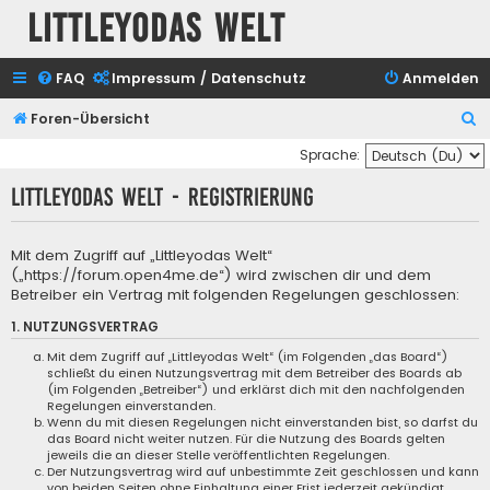
Littleyodas Welt
FAQ
Impressum / Datenschutz
Anmelden
S
Foren-Übersicht
u
Sprache:
c
Littleyodas Welt - Registrierung
h
e
Mit dem Zugriff auf „Littleyodas Welt“
(„https://forum.open4me.de“) wird zwischen dir und dem
Betreiber ein Vertrag mit folgenden Regelungen geschlossen:
1. NUTZUNGSVERTRAG
Mit dem Zugriff auf „Littleyodas Welt“ (im Folgenden „das Board“)
schließt du einen Nutzungsvertrag mit dem Betreiber des Boards ab
(im Folgenden „Betreiber“) und erklärst dich mit den nachfolgenden
Regelungen einverstanden.
Wenn du mit diesen Regelungen nicht einverstanden bist, so darfst du
das Board nicht weiter nutzen. Für die Nutzung des Boards gelten
jeweils die an dieser Stelle veröffentlichten Regelungen.
Der Nutzungsvertrag wird auf unbestimmte Zeit geschlossen und kann
von beiden Seiten ohne Einhaltung einer Frist jederzeit gekündigt