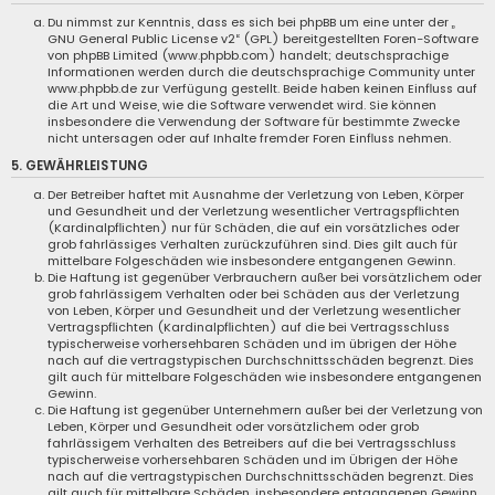
Du nimmst zur Kenntnis, dass es sich bei phpBB um eine unter der „
GNU General Public License v2
“ (GPL) bereitgestellten Foren-Software
von phpBB Limited (
www.phpbb.com
) handelt; deutschsprachige
Informationen werden durch die deutschsprachige Community unter
www.phpbb.de
zur Verfügung gestellt. Beide haben keinen Einfluss auf
die Art und Weise, wie die Software verwendet wird. Sie können
insbesondere die Verwendung der Software für bestimmte Zwecke
nicht untersagen oder auf Inhalte fremder Foren Einfluss nehmen.
5. GEWÄHRLEISTUNG
Der Betreiber haftet mit Ausnahme der Verletzung von Leben, Körper
und Gesundheit und der Verletzung wesentlicher Vertragspflichten
(Kardinalpflichten) nur für Schäden, die auf ein vorsätzliches oder
grob fahrlässiges Verhalten zurückzuführen sind. Dies gilt auch für
mittelbare Folgeschäden wie insbesondere entgangenen Gewinn.
Die Haftung ist gegenüber Verbrauchern außer bei vorsätzlichem oder
grob fahrlässigem Verhalten oder bei Schäden aus der Verletzung
von Leben, Körper und Gesundheit und der Verletzung wesentlicher
Vertragspflichten (Kardinalpflichten) auf die bei Vertragsschluss
typischerweise vorhersehbaren Schäden und im übrigen der Höhe
nach auf die vertragstypischen Durchschnittsschäden begrenzt. Dies
gilt auch für mittelbare Folgeschäden wie insbesondere entgangenen
Gewinn.
Die Haftung ist gegenüber Unternehmern außer bei der Verletzung von
Leben, Körper und Gesundheit oder vorsätzlichem oder grob
fahrlässigem Verhalten des Betreibers auf die bei Vertragsschluss
typischerweise vorhersehbaren Schäden und im Übrigen der Höhe
nach auf die vertragstypischen Durchschnittsschäden begrenzt. Dies
gilt auch für mittelbare Schäden, insbesondere entgangenen Gewinn.