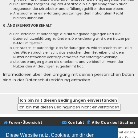
Die Haftungsbegrenzung der Absätze a bis c gilt sinngemäß auch
zugunsten der Mitarbeiter und Erfüllungsgehilfen des Betreibers.
Ansprüche für eine Haftung aus zwingendem nationalem Recht
bleiben unberührt.
6. ÄNDERUNGSVORBEHALT
Der Betreiber ist berechtigt, die Nutzungsbedingungen und die
Datenschutzerklärung zu ändern. Die Änderung wird dem Nutzer per
E-Mail mitgeteilt.
Der Nutzer ist berechtigt, den Änderungen zu widersprechen. Im Falle
des Widerspruchs erlischt das zwischen dem Betreiber und dem
Nutzer bestehende Vertragsverhältnis mit sofortiger Wirkung.
Die Änderungen gelten als anerkannt und verbindlich, wenn der
Nutzer den Änderungen zugestimmt hat.
Informationen über den Umgang mit deinen persönlichen Daten
sind in der Datenschutzerklärung enthalten.
Foren-Übersicht
Kontakt
Alle Cookies löschen
Bei den Links zu Shops (Amazon, Ebay, Aliexpress, ...) und Links, die mit einem
Diese Website nutzt Cookies, um dir den
Stern (*) markiert sind, kann es sich um sogenannte Affiliate Links. Durch