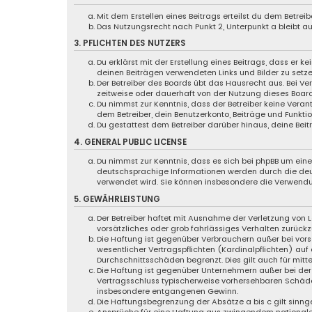
Mit dem Erstellen eines Beitrags erteilst du dem Betre
Das Nutzungsrecht nach Punkt 2, Unterpunkt a bleibt 
3. PFLICHTEN DES NUTZERS
Du erklärst mit der Erstellung eines Beitrags, dass er k
deinen Beiträgen verwendeten Links und Bilder zu setz
Der Betreiber des Boards übt das Hausrecht aus. Bei 
zeitweise oder dauerhaft von der Nutzung dieses Board
Du nimmst zur Kenntnis, dass der Betreiber keine Verant
dem Betreiber, dein Benutzerkonto, Beiträge und Funktio
Du gestattest dem Betreiber darüber hinaus, deine Bei
4. GENERAL PUBLIC LICENSE
Du nimmst zur Kenntnis, dass es sich bei phpBB um eine 
deutschsprachige Informationen werden durch die d
verwendet wird. Sie können insbesondere die Verwendu
5. GEWÄHRLEISTUNG
Der Betreiber haftet mit Ausnahme der Verletzung von L
vorsätzliches oder grob fahrlässiges Verhalten zurück
Die Haftung ist gegenüber Verbrauchern außer bei vor
wesentlicher Vertragspflichten (Kardinalpflichten) au
Durchschnittsschäden begrenzt. Dies gilt auch für mi
Die Haftung ist gegenüber Unternehmern außer bei der 
Vertragsschluss typischerweise vorhersehbaren Schäde
insbesondere entgangenen Gewinn.
Die Haftungsbegrenzung der Absätze a bis c gilt sinng
Ansprüche für eine Haftung aus zwingendem nationale