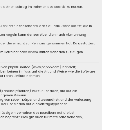
cht, deinen Beitrag im Rahmen des Boards zu nutzen.
u erklärst insbesondere, dass du das Recht besitzt, die in
chten Regeln kann der Betreiber dich nach Abmahnung
 oder die er nicht zur Kenntnis genommen hat. Du gestattest
dem Betreiber oder einem Dritten Schaden zuzufügen.
e von phpBB Limited (
www.phpbb.com
) handelt;
ben keinen Einfluss auf die Art und Weise, wie die Software
r Foren Einfluss nehmen.
Kardinalpflichten) nur für Schäden, die auf ein
gangenen Gewinn.
ng von Leben, Körper und Gesundheit und der Verletzung
n der Höhe nach auf die vertragstypischen
lässigem Verhalten des Betreibers auf die bei
 begrenzt. Dies gilt auch für mittelbare Schäden,