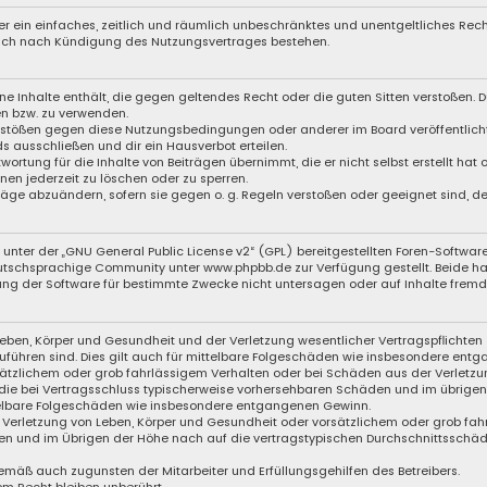
iber ein einfaches, zeitlich und räumlich unbeschränktes und unentgeltliches Re
auch nach Kündigung des Nutzungsvertrages bestehen.
eine Inhalte enthält, die gegen geltendes Recht oder die guten Sitten verstoßen. D
en bzw. zu verwenden.
Verstößen gegen diese Nutzungsbedingungen oder anderer im Board veröffentli
s ausschließen und dir ein Hausverbot erteilen.
wortung für die Inhalte von Beiträgen übernimmt, die er nicht selbst erstellt hat
nen jederzeit zu löschen oder zu sperren.
träge abzuändern, sofern sie gegen o. g. Regeln verstoßen oder geeignet sind, 
unter der „
GNU General Public License v2
“ (GPL) bereitgestellten Foren-Softwar
eutschsprachige Community unter
www.phpbb.de
zur Verfügung gestellt. Beide ha
ng der Software für bestimmte Zwecke nicht untersagen oder auf Inhalte fremde
eben, Körper und Gesundheit und der Verletzung wesentlicher Vertragspflichten (
zuführen sind. Dies gilt auch für mittelbare Folgeschäden wie insbesondere ent
sätzlichem oder grob fahrlässigem Verhalten oder bei Schäden aus der Verletzu
f die bei Vertragsschluss typischerweise vorhersehbaren Schäden und im übrige
ttelbare Folgeschäden wie insbesondere entgangenen Gewinn.
Verletzung von Leben, Körper und Gesundheit oder vorsätzlichem oder grob fahr
n und im Übrigen der Höhe nach auf die vertragstypischen Durchschnittsschäden
emäß auch zugunsten der Mitarbeiter und Erfüllungsgehilfen des Betreibers.
m Recht bleiben unberührt.