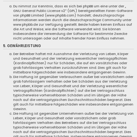
Du nimmst zur Kenntnis, dass es sich bei phpBB um eine unter der „
GNU General Public License v2
“ (GPL) bereitgestellten Foren-Software
von phpBB Limited (
www.phpbb.com
) handelt; deutschsprachige
Informationen werden durch die deutschsprachige Community unter
www.phpbb.de
zur Verfügung gestellt. Beide haben keinen Einfluss auf
die Art und Weise, wie die Software verwendet wird. Sie können
insbesondere die Verwendung der Software für bestimmte Zwecke
nicht untersagen oder auf Inhalte fremder Foren Einfluss nehmen.
5. GEWÄHRLEISTUNG
Der Betreiber haftet mit Ausnahme der Verletzung von Leben, Körper
und Gesundheit und der Verletzung wesentlicher Vertragspflichten
(Kardinalpflichten) nur für Schäden, die auf ein vorsätzliches oder
grob fahrlässiges Verhalten zurückzuführen sind. Dies gilt auch für
mittelbare Folgeschäden wie insbesondere entgangenen Gewinn.
Die Haftung ist gegenüber Verbrauchern außer bei vorsätzlichem oder
grob fahrlässigem Verhalten oder bei Schäden aus der Verletzung
von Leben, Körper und Gesundheit und der Verletzung wesentlicher
Vertragspflichten (Kardinalpflichten) auf die bei Vertragsschluss
typischerweise vorhersehbaren Schäden und im übrigen der Höhe
nach auf die vertragstypischen Durchschnittsschäden begrenzt. Dies
gilt auch für mittelbare Folgeschäden wie insbesondere entgangenen
Gewinn.
Die Haftung ist gegenüber Unternehmern außer bei der Verletzung von
Leben, Körper und Gesundheit oder vorsätzlichem oder grob
fahrlässigem Verhalten des Betreibers auf die bei Vertragsschluss
typischerweise vorhersehbaren Schäden und im Übrigen der Höhe
nach auf die vertragstypischen Durchschnittsschäden begrenzt. Dies
gilt auch für mittelbare Schäden, insbesondere entgangenen Gewinn.