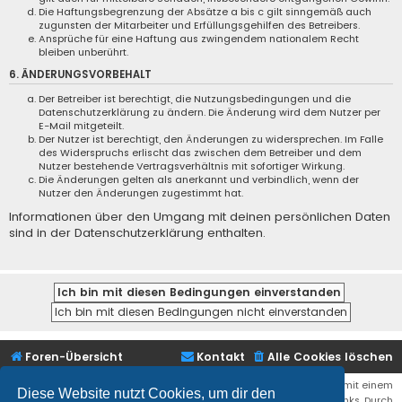
Die Haftungsbegrenzung der Absätze a bis c gilt sinngemäß auch
zugunsten der Mitarbeiter und Erfüllungsgehilfen des Betreibers.
Ansprüche für eine Haftung aus zwingendem nationalem Recht
bleiben unberührt.
6. ÄNDERUNGSVORBEHALT
Der Betreiber ist berechtigt, die Nutzungsbedingungen und die
Datenschutzerklärung zu ändern. Die Änderung wird dem Nutzer per
E-Mail mitgeteilt.
Der Nutzer ist berechtigt, den Änderungen zu widersprechen. Im Falle
des Widerspruchs erlischt das zwischen dem Betreiber und dem
Nutzer bestehende Vertragsverhältnis mit sofortiger Wirkung.
Die Änderungen gelten als anerkannt und verbindlich, wenn der
Nutzer den Änderungen zugestimmt hat.
Informationen über den Umgang mit deinen persönlichen Daten
sind in der Datenschutzerklärung enthalten.
Foren-Übersicht
Kontakt
Alle Cookies löschen
Bei den Links zu Shops (Amazon, Ebay, Aliexpress, ...) und Links, die mit einem
Diese Website nutzt Cookies, um dir den
Stern (*) markiert sind, kann es sich um sogenannte Affiliate Links. Durch