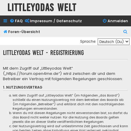
Littleyodas Welt
FAQ
Impressum / Datenschutz
Anmelden
S
Foren-Übersicht
u
Sprache:
c
Littleyodas Welt - Registrierung
h
e
Mit dem Zugriff auf „Littleyodas Welt“
(„https://forum.open4me.de“) wird zwischen dir und dem
Betreiber ein Vertrag mit folgenden Regelungen geschlossen:
1. NUTZUNGSVERTRAG
Mit dem Zugriff auf „Littleyodas Welt“ (im Folgenden „das Board“)
schließt du einen Nutzungsvertrag mit dem Betreiber des Boards ab
(im Folgenden „Betreiber“) und erklärst dich mit den nachfolgenden
Regelungen einverstanden.
Wenn du mit diesen Regelungen nicht einverstanden bist, so darfst du
das Board nicht weiter nutzen. Für die Nutzung des Boards gelten
jeweils die an dieser Stelle veröffentlichten Regelungen.
Der Nutzungsvertrag wird auf unbestimmte Zeit geschlossen und kann
von beiden Seiten ohne Einhaltung einer Frist jederzeit gekündigt