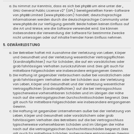
Du nimmst zur Kenntnis, dass es sich bei phpBB um eine unter der „
GNU General Public License v2
“ (GPL) bereitgestellten Foren-Software
von phpBB Limited (
www.phpbb.com
) handelt; deutschsprachige
Informationen werden durch die deutschsprachige Community unter
www.phpbb.de
zur Verfügung gestellt. Beide haben keinen Einfluss auf
die Art und Weise, wie die Software verwendet wird. Sie können
insbesondere die Verwendung der Software für bestimmte Zwecke
nicht untersagen oder auf Inhalte fremder Foren Einfluss nehmen.
5. GEWÄHRLEISTUNG
Der Betreiber haftet mit Ausnahme der Verletzung von Leben, Körper
und Gesundheit und der Verletzung wesentlicher Vertragspflichten
(Kardinalpflichten) nur für Schäden, die auf ein vorsätzliches oder
grob fahrlässiges Verhalten zurückzuführen sind. Dies gilt auch für
mittelbare Folgeschäden wie insbesondere entgangenen Gewinn.
Die Haftung ist gegenüber Verbrauchern außer bei vorsätzlichem oder
grob fahrlässigem Verhalten oder bei Schäden aus der Verletzung
von Leben, Körper und Gesundheit und der Verletzung wesentlicher
Vertragspflichten (Kardinalpflichten) auf die bei Vertragsschluss
typischerweise vorhersehbaren Schäden und im übrigen der Höhe
nach auf die vertragstypischen Durchschnittsschäden begrenzt. Dies
gilt auch für mittelbare Folgeschäden wie insbesondere entgangenen
Gewinn.
Die Haftung ist gegenüber Unternehmern außer bei der Verletzung von
Leben, Körper und Gesundheit oder vorsätzlichem oder grob
fahrlässigem Verhalten des Betreibers auf die bei Vertragsschluss
typischerweise vorhersehbaren Schäden und im Übrigen der Höhe
nach auf die vertragstypischen Durchschnittsschäden begrenzt. Dies
gilt auch für mittelbare Schäden, insbesondere entgangenen Gewinn.