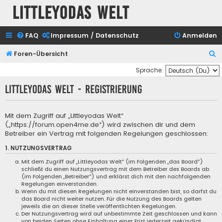
Littleyodas Welt
FAQ
Impressum / Datenschutz
Anmelden
S
Foren-Übersicht
u
Sprache:
c
Littleyodas Welt - Registrierung
h
e
Mit dem Zugriff auf „Littleyodas Welt“
(„https://forum.open4me.de“) wird zwischen dir und dem
Betreiber ein Vertrag mit folgenden Regelungen geschlossen:
1. NUTZUNGSVERTRAG
Mit dem Zugriff auf „Littleyodas Welt“ (im Folgenden „das Board“)
schließt du einen Nutzungsvertrag mit dem Betreiber des Boards ab
(im Folgenden „Betreiber“) und erklärst dich mit den nachfolgenden
Regelungen einverstanden.
Wenn du mit diesen Regelungen nicht einverstanden bist, so darfst du
das Board nicht weiter nutzen. Für die Nutzung des Boards gelten
jeweils die an dieser Stelle veröffentlichten Regelungen.
Der Nutzungsvertrag wird auf unbestimmte Zeit geschlossen und kann
von beiden Seiten ohne Einhaltung einer Frist jederzeit gekündigt