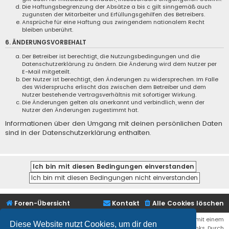
Die Haftungsbegrenzung der Absätze a bis c gilt sinngemäß auch
zugunsten der Mitarbeiter und Erfüllungsgehilfen des Betreibers.
Ansprüche für eine Haftung aus zwingendem nationalem Recht
bleiben unberührt.
6. ÄNDERUNGSVORBEHALT
Der Betreiber ist berechtigt, die Nutzungsbedingungen und die
Datenschutzerklärung zu ändern. Die Änderung wird dem Nutzer per
E-Mail mitgeteilt.
Der Nutzer ist berechtigt, den Änderungen zu widersprechen. Im Falle
des Widerspruchs erlischt das zwischen dem Betreiber und dem
Nutzer bestehende Vertragsverhältnis mit sofortiger Wirkung.
Die Änderungen gelten als anerkannt und verbindlich, wenn der
Nutzer den Änderungen zugestimmt hat.
Informationen über den Umgang mit deinen persönlichen Daten
sind in der Datenschutzerklärung enthalten.
Foren-Übersicht
Kontakt
Alle Cookies löschen
Bei den Links zu Shops (Amazon, Ebay, Aliexpress, ...) und Links, die mit einem
Diese Website nutzt Cookies, um dir den
Stern (*) markiert sind, kann es sich um sogenannte Affiliate Links. Durch