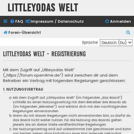
Littleyodas Welt
FAQ
Impressum / Datenschutz
Anmelden
S
Foren-Übersicht
u
Sprache:
c
Littleyodas Welt - Registrierung
h
e
Mit dem Zugriff auf „Littleyodas Welt“
(„https://forum.open4me.de“) wird zwischen dir und dem
Betreiber ein Vertrag mit folgenden Regelungen geschlossen:
1. NUTZUNGSVERTRAG
Mit dem Zugriff auf „Littleyodas Welt“ (im Folgenden „das Board“)
schließt du einen Nutzungsvertrag mit dem Betreiber des Boards ab
(im Folgenden „Betreiber“) und erklärst dich mit den nachfolgenden
Regelungen einverstanden.
Wenn du mit diesen Regelungen nicht einverstanden bist, so darfst du
das Board nicht weiter nutzen. Für die Nutzung des Boards gelten
jeweils die an dieser Stelle veröffentlichten Regelungen.
Der Nutzungsvertrag wird auf unbestimmte Zeit geschlossen und kann
von beiden Seiten ohne Einhaltung einer Frist jederzeit gekündigt