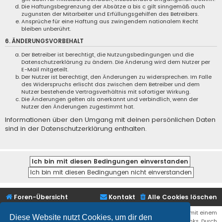
Die Haftungsbegrenzung der Absätze a bis c gilt sinngemäß auch
zugunsten der Mitarbeiter und Erfüllungsgehilfen des Betreibers.
Ansprüche für eine Haftung aus zwingendem nationalem Recht
bleiben unberührt.
6. ÄNDERUNGSVORBEHALT
Der Betreiber ist berechtigt, die Nutzungsbedingungen und die
Datenschutzerklärung zu ändern. Die Änderung wird dem Nutzer per
E-Mail mitgeteilt.
Der Nutzer ist berechtigt, den Änderungen zu widersprechen. Im Falle
des Widerspruchs erlischt das zwischen dem Betreiber und dem
Nutzer bestehende Vertragsverhältnis mit sofortiger Wirkung.
Die Änderungen gelten als anerkannt und verbindlich, wenn der
Nutzer den Änderungen zugestimmt hat.
Informationen über den Umgang mit deinen persönlichen Daten
sind in der Datenschutzerklärung enthalten.
Foren-Übersicht
Kontakt
Alle Cookies löschen
Bei den Links zu Shops (Amazon, Ebay, Aliexpress, ...) und Links, die mit einem
Diese Website nutzt Cookies, um dir den
Stern (*) markiert sind, kann es sich um sogenannte Affiliate Links. Durch