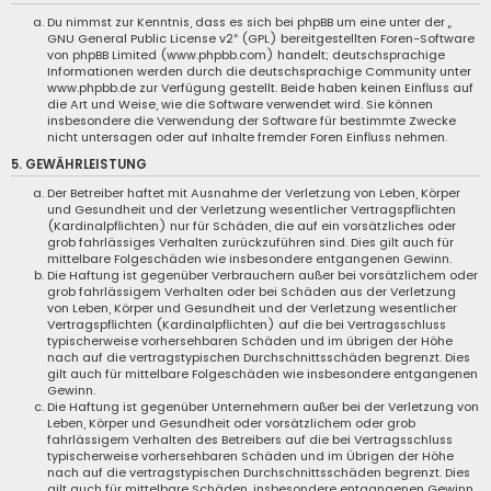
Du nimmst zur Kenntnis, dass es sich bei phpBB um eine unter der „
GNU General Public License v2
“ (GPL) bereitgestellten Foren-Software
von phpBB Limited (
www.phpbb.com
) handelt; deutschsprachige
Informationen werden durch die deutschsprachige Community unter
www.phpbb.de
zur Verfügung gestellt. Beide haben keinen Einfluss auf
die Art und Weise, wie die Software verwendet wird. Sie können
insbesondere die Verwendung der Software für bestimmte Zwecke
nicht untersagen oder auf Inhalte fremder Foren Einfluss nehmen.
5. GEWÄHRLEISTUNG
Der Betreiber haftet mit Ausnahme der Verletzung von Leben, Körper
und Gesundheit und der Verletzung wesentlicher Vertragspflichten
(Kardinalpflichten) nur für Schäden, die auf ein vorsätzliches oder
grob fahrlässiges Verhalten zurückzuführen sind. Dies gilt auch für
mittelbare Folgeschäden wie insbesondere entgangenen Gewinn.
Die Haftung ist gegenüber Verbrauchern außer bei vorsätzlichem oder
grob fahrlässigem Verhalten oder bei Schäden aus der Verletzung
von Leben, Körper und Gesundheit und der Verletzung wesentlicher
Vertragspflichten (Kardinalpflichten) auf die bei Vertragsschluss
typischerweise vorhersehbaren Schäden und im übrigen der Höhe
nach auf die vertragstypischen Durchschnittsschäden begrenzt. Dies
gilt auch für mittelbare Folgeschäden wie insbesondere entgangenen
Gewinn.
Die Haftung ist gegenüber Unternehmern außer bei der Verletzung von
Leben, Körper und Gesundheit oder vorsätzlichem oder grob
fahrlässigem Verhalten des Betreibers auf die bei Vertragsschluss
typischerweise vorhersehbaren Schäden und im Übrigen der Höhe
nach auf die vertragstypischen Durchschnittsschäden begrenzt. Dies
gilt auch für mittelbare Schäden, insbesondere entgangenen Gewinn.