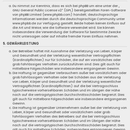
Du nimmst zur Kenntnis, dass es sich bei phpBB um eine unter der „
GNU General Public License v2
“ (GPL) bereitgestellten Foren-Software
von phpBB Limited (
www.phpbb.com
) handelt; deutschsprachige
Informationen werden durch die deutschsprachige Community unter
www.phpbb.de
zur Verfügung gestellt. Beide haben keinen Einfluss auf
die Art und Weise, wie die Software verwendet wird. Sie können
insbesondere die Verwendung der Software für bestimmte Zwecke
nicht untersagen oder auf Inhalte fremder Foren Einfluss nehmen.
5. GEWÄHRLEISTUNG
Der Betreiber haftet mit Ausnahme der Verletzung von Leben, Körper
und Gesundheit und der Verletzung wesentlicher Vertragspflichten
(Kardinalpflichten) nur für Schäden, die auf ein vorsätzliches oder
grob fahrlässiges Verhalten zurückzuführen sind. Dies gilt auch für
mittelbare Folgeschäden wie insbesondere entgangenen Gewinn.
Die Haftung ist gegenüber Verbrauchern außer bei vorsätzlichem oder
grob fahrlässigem Verhalten oder bei Schäden aus der Verletzung
von Leben, Körper und Gesundheit und der Verletzung wesentlicher
Vertragspflichten (Kardinalpflichten) auf die bei Vertragsschluss
typischerweise vorhersehbaren Schäden und im übrigen der Höhe
nach auf die vertragstypischen Durchschnittsschäden begrenzt. Dies
gilt auch für mittelbare Folgeschäden wie insbesondere entgangenen
Gewinn.
Die Haftung ist gegenüber Unternehmern außer bei der Verletzung von
Leben, Körper und Gesundheit oder vorsätzlichem oder grob
fahrlässigem Verhalten des Betreibers auf die bei Vertragsschluss
typischerweise vorhersehbaren Schäden und im Übrigen der Höhe
nach auf die vertragstypischen Durchschnittsschäden begrenzt. Dies
gilt auch für mittelbare Schäden, insbesondere entgangenen Gewinn.