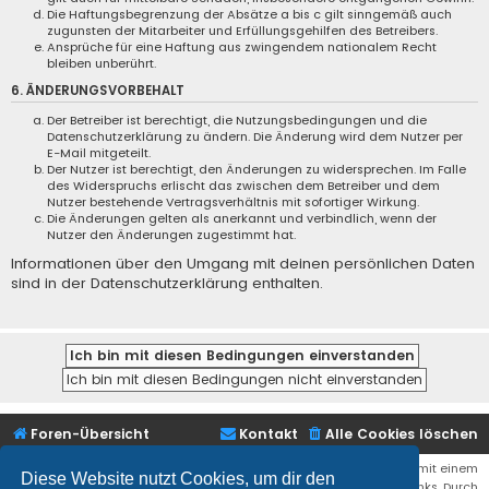
Die Haftungsbegrenzung der Absätze a bis c gilt sinngemäß auch
zugunsten der Mitarbeiter und Erfüllungsgehilfen des Betreibers.
Ansprüche für eine Haftung aus zwingendem nationalem Recht
bleiben unberührt.
6. ÄNDERUNGSVORBEHALT
Der Betreiber ist berechtigt, die Nutzungsbedingungen und die
Datenschutzerklärung zu ändern. Die Änderung wird dem Nutzer per
E-Mail mitgeteilt.
Der Nutzer ist berechtigt, den Änderungen zu widersprechen. Im Falle
des Widerspruchs erlischt das zwischen dem Betreiber und dem
Nutzer bestehende Vertragsverhältnis mit sofortiger Wirkung.
Die Änderungen gelten als anerkannt und verbindlich, wenn der
Nutzer den Änderungen zugestimmt hat.
Informationen über den Umgang mit deinen persönlichen Daten
sind in der Datenschutzerklärung enthalten.
Foren-Übersicht
Kontakt
Alle Cookies löschen
Bei den Links zu Shops (Amazon, Ebay, Aliexpress, ...) und Links, die mit einem
Diese Website nutzt Cookies, um dir den
Stern (*) markiert sind, kann es sich um sogenannte Affiliate Links. Durch