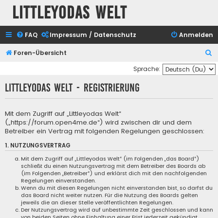
Littleyodas Welt
FAQ
Impressum / Datenschutz
Anmelden
S
Foren-Übersicht
u
Sprache:
c
Littleyodas Welt - Registrierung
h
e
Mit dem Zugriff auf „Littleyodas Welt“
(„https://forum.open4me.de“) wird zwischen dir und dem
Betreiber ein Vertrag mit folgenden Regelungen geschlossen:
1. NUTZUNGSVERTRAG
Mit dem Zugriff auf „Littleyodas Welt“ (im Folgenden „das Board“)
schließt du einen Nutzungsvertrag mit dem Betreiber des Boards ab
(im Folgenden „Betreiber“) und erklärst dich mit den nachfolgenden
Regelungen einverstanden.
Wenn du mit diesen Regelungen nicht einverstanden bist, so darfst du
das Board nicht weiter nutzen. Für die Nutzung des Boards gelten
jeweils die an dieser Stelle veröffentlichten Regelungen.
Der Nutzungsvertrag wird auf unbestimmte Zeit geschlossen und kann
von beiden Seiten ohne Einhaltung einer Frist jederzeit gekündigt