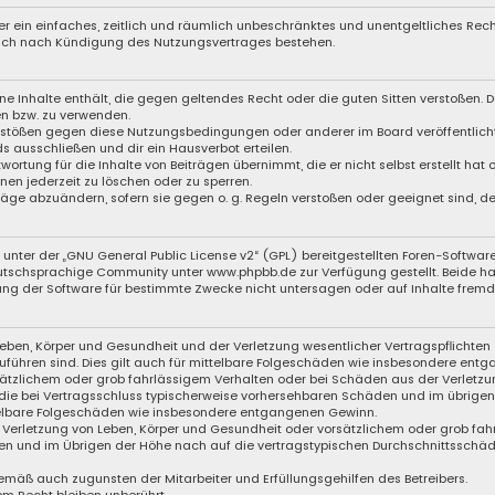
iber ein einfaches, zeitlich und räumlich unbeschränktes und unentgeltliches Re
auch nach Kündigung des Nutzungsvertrages bestehen.
eine Inhalte enthält, die gegen geltendes Recht oder die guten Sitten verstoßen. D
en bzw. zu verwenden.
Verstößen gegen diese Nutzungsbedingungen oder anderer im Board veröffentli
s ausschließen und dir ein Hausverbot erteilen.
wortung für die Inhalte von Beiträgen übernimmt, die er nicht selbst erstellt hat
nen jederzeit zu löschen oder zu sperren.
träge abzuändern, sofern sie gegen o. g. Regeln verstoßen oder geeignet sind, 
unter der „
GNU General Public License v2
“ (GPL) bereitgestellten Foren-Softwar
eutschsprachige Community unter
www.phpbb.de
zur Verfügung gestellt. Beide ha
ng der Software für bestimmte Zwecke nicht untersagen oder auf Inhalte fremde
eben, Körper und Gesundheit und der Verletzung wesentlicher Vertragspflichten (
zuführen sind. Dies gilt auch für mittelbare Folgeschäden wie insbesondere ent
sätzlichem oder grob fahrlässigem Verhalten oder bei Schäden aus der Verletzu
f die bei Vertragsschluss typischerweise vorhersehbaren Schäden und im übrige
ttelbare Folgeschäden wie insbesondere entgangenen Gewinn.
Verletzung von Leben, Körper und Gesundheit oder vorsätzlichem oder grob fahr
n und im Übrigen der Höhe nach auf die vertragstypischen Durchschnittsschäden
emäß auch zugunsten der Mitarbeiter und Erfüllungsgehilfen des Betreibers.
m Recht bleiben unberührt.