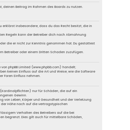
cht, deinen Beitrag im Rahmen des Boards zu nutzen.
u erklärst insbesondere, dass du das Recht besitzt, die in
chten Regeln kann der Betreiber dich nach Abmahnung
 oder die er nicht zur Kenntnis genommen hat. Du gestattest
dem Betreiber oder einem Dritten Schaden zuzufügen.
e von phpBB Limited (
www.phpbb.com
) handelt;
ben keinen Einfluss auf die Art und Weise, wie die Software
r Foren Einfluss nehmen.
Kardinalpflichten) nur für Schäden, die auf ein
gangenen Gewinn.
ng von Leben, Körper und Gesundheit und der Verletzung
n der Höhe nach auf die vertragstypischen
lässigem Verhalten des Betreibers auf die bei
 begrenzt. Dies gilt auch für mittelbare Schäden,