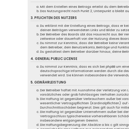
Mit dem Erstellen eines Beitrags erteilst du dem Betre
Das Nutzungsrecht nach Punkt 2, Unterpunkt a bleibt 
3. PFLICHTEN DES NUTZERS
Du erklärst mit der Erstellung eines Beitrags, dass er k
deinen Beiträgen verwendeten Links und Bilder zu setz
Der Betreiber des Boards übt das Hausrecht aus. Bei 
zeitweise oder dauerhaft von der Nutzung dieses Board
Du nimmst zur Kenntnis, dass der Betreiber keine Verant
dem Betreiber, dein Benutzerkonto, Beiträge und Funktio
Du gestattest dem Betreiber darüber hinaus, deine Bei
4. GENERAL PUBLIC LICENSE
Du nimmst zur Kenntnis, dass es sich bei phpBB um eine 
deutschsprachige Informationen werden durch die d
verwendet wird. Sie können insbesondere die Verwendu
5. GEWÄHRLEISTUNG
Der Betreiber haftet mit Ausnahme der Verletzung von L
vorsätzliches oder grob fahrlässiges Verhalten zurück
Die Haftung ist gegenüber Verbrauchern außer bei vor
wesentlicher Vertragspflichten (Kardinalpflichten) au
Durchschnittsschäden begrenzt. Dies gilt auch für mi
Die Haftung ist gegenüber Unternehmern außer bei der 
Vertragsschluss typischerweise vorhersehbaren Schäde
insbesondere entgangenen Gewinn.
Die Haftungsbegrenzung der Absätze a bis c gilt sinng
Ansprüche für eine Haftung aus zwingendem nationale