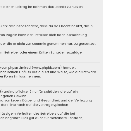
cht, deinen Beitrag im Rahmen des Boards zu nutzen.
u erklärst insbesondere, dass du das Recht besitzt, die in
chten Regeln kann der Betreiber dich nach Abmahnung
 oder die er nicht zur Kenntnis genommen hat. Du gestattest
dem Betreiber oder einem Dritten Schaden zuzufügen.
e von phpBB Limited (
www.phpbb.com
) handelt;
ben keinen Einfluss auf die Art und Weise, wie die Software
r Foren Einfluss nehmen.
Kardinalpflichten) nur für Schäden, die auf ein
gangenen Gewinn.
ng von Leben, Körper und Gesundheit und der Verletzung
n der Höhe nach auf die vertragstypischen
lässigem Verhalten des Betreibers auf die bei
 begrenzt. Dies gilt auch für mittelbare Schäden,