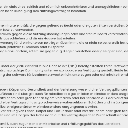
iber ein einfaches, zeitlich und räumlich unbeschränktes und unentgeltliches Re
auch nach Kündigung des Nutzungsvertrages bestehen.
eine Inhalte enthält, die gegen geltendes Recht oder die guten Sitten verstoßen. D
en bzw. zu verwenden.
Verstößen gegen diese Nutzungsbedingungen oder anderer im Board veröffentli
s ausschließen und dir ein Hausverbot erteilen.
wortung für die Inhalte von Beiträgen übernimmt, die er nicht selbst erstellt hat
nen jederzeit zu löschen oder zu sperren.
träge abzuändern, sofern sie gegen o. g. Regeln verstoßen oder geeignet sind, 
unter der „
GNU General Public License v2
“ (GPL) bereitgestellten Foren-Softwar
eutschsprachige Community unter
www.phpbb.de
zur Verfügung gestellt. Beide ha
ng der Software für bestimmte Zwecke nicht untersagen oder auf Inhalte fremde
eben, Körper und Gesundheit und der Verletzung wesentlicher Vertragspflichten (
zuführen sind. Dies gilt auch für mittelbare Folgeschäden wie insbesondere ent
sätzlichem oder grob fahrlässigem Verhalten oder bei Schäden aus der Verletzu
f die bei Vertragsschluss typischerweise vorhersehbaren Schäden und im übrige
ttelbare Folgeschäden wie insbesondere entgangenen Gewinn.
Verletzung von Leben, Körper und Gesundheit oder vorsätzlichem oder grob fahr
n und im Übrigen der Höhe nach auf die vertragstypischen Durchschnittsschäden
emäß auch zugunsten der Mitarbeiter und Erfüllungsgehilfen des Betreibers.
m Recht bleiben unberührt.