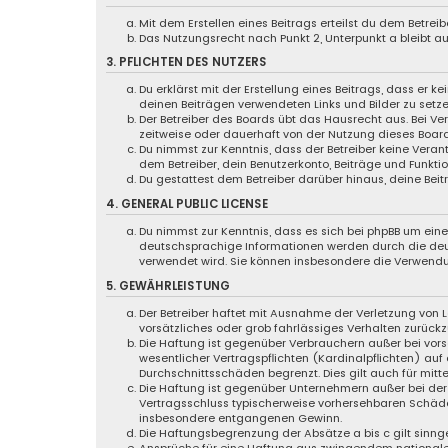
Mit dem Erstellen eines Beitrags erteilst du dem Betre
Das Nutzungsrecht nach Punkt 2, Unterpunkt a bleibt 
3. PFLICHTEN DES NUTZERS
Du erklärst mit der Erstellung eines Beitrags, dass er k
deinen Beiträgen verwendeten Links und Bilder zu setz
Der Betreiber des Boards übt das Hausrecht aus. Bei 
zeitweise oder dauerhaft von der Nutzung dieses Board
Du nimmst zur Kenntnis, dass der Betreiber keine Verant
dem Betreiber, dein Benutzerkonto, Beiträge und Funktio
Du gestattest dem Betreiber darüber hinaus, deine Bei
4. GENERAL PUBLIC LICENSE
Du nimmst zur Kenntnis, dass es sich bei phpBB um eine 
deutschsprachige Informationen werden durch die d
verwendet wird. Sie können insbesondere die Verwendu
5. GEWÄHRLEISTUNG
Der Betreiber haftet mit Ausnahme der Verletzung von L
vorsätzliches oder grob fahrlässiges Verhalten zurück
Die Haftung ist gegenüber Verbrauchern außer bei vor
wesentlicher Vertragspflichten (Kardinalpflichten) au
Durchschnittsschäden begrenzt. Dies gilt auch für mi
Die Haftung ist gegenüber Unternehmern außer bei der 
Vertragsschluss typischerweise vorhersehbaren Schäde
insbesondere entgangenen Gewinn.
Die Haftungsbegrenzung der Absätze a bis c gilt sinng
Ansprüche für eine Haftung aus zwingendem nationale