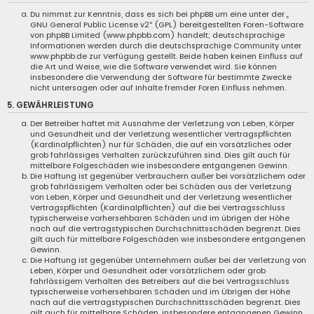
Du nimmst zur Kenntnis, dass es sich bei phpBB um eine unter der „
GNU General Public License v2
“ (GPL) bereitgestellten Foren-Software
von phpBB Limited (
www.phpbb.com
) handelt; deutschsprachige
Informationen werden durch die deutschsprachige Community unter
www.phpbb.de
zur Verfügung gestellt. Beide haben keinen Einfluss auf
die Art und Weise, wie die Software verwendet wird. Sie können
insbesondere die Verwendung der Software für bestimmte Zwecke
nicht untersagen oder auf Inhalte fremder Foren Einfluss nehmen.
5. GEWÄHRLEISTUNG
Der Betreiber haftet mit Ausnahme der Verletzung von Leben, Körper
und Gesundheit und der Verletzung wesentlicher Vertragspflichten
(Kardinalpflichten) nur für Schäden, die auf ein vorsätzliches oder
grob fahrlässiges Verhalten zurückzuführen sind. Dies gilt auch für
mittelbare Folgeschäden wie insbesondere entgangenen Gewinn.
Die Haftung ist gegenüber Verbrauchern außer bei vorsätzlichem oder
grob fahrlässigem Verhalten oder bei Schäden aus der Verletzung
von Leben, Körper und Gesundheit und der Verletzung wesentlicher
Vertragspflichten (Kardinalpflichten) auf die bei Vertragsschluss
typischerweise vorhersehbaren Schäden und im übrigen der Höhe
nach auf die vertragstypischen Durchschnittsschäden begrenzt. Dies
gilt auch für mittelbare Folgeschäden wie insbesondere entgangenen
Gewinn.
Die Haftung ist gegenüber Unternehmern außer bei der Verletzung von
Leben, Körper und Gesundheit oder vorsätzlichem oder grob
fahrlässigem Verhalten des Betreibers auf die bei Vertragsschluss
typischerweise vorhersehbaren Schäden und im Übrigen der Höhe
nach auf die vertragstypischen Durchschnittsschäden begrenzt. Dies
gilt auch für mittelbare Schäden, insbesondere entgangenen Gewinn.