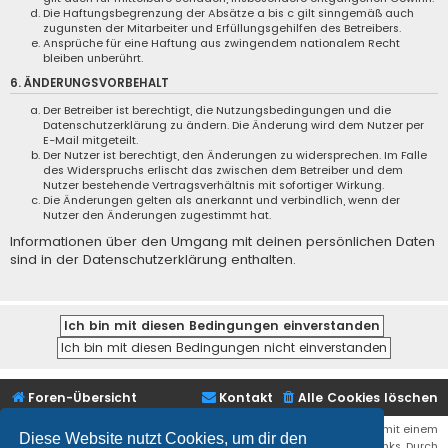
Die Haftungsbegrenzung der Absätze a bis c gilt sinngemäß auch
zugunsten der Mitarbeiter und Erfüllungsgehilfen des Betreibers.
Ansprüche für eine Haftung aus zwingendem nationalem Recht
bleiben unberührt.
6. ÄNDERUNGSVORBEHALT
Der Betreiber ist berechtigt, die Nutzungsbedingungen und die
Datenschutzerklärung zu ändern. Die Änderung wird dem Nutzer per
E-Mail mitgeteilt.
Der Nutzer ist berechtigt, den Änderungen zu widersprechen. Im Falle
des Widerspruchs erlischt das zwischen dem Betreiber und dem
Nutzer bestehende Vertragsverhältnis mit sofortiger Wirkung.
Die Änderungen gelten als anerkannt und verbindlich, wenn der
Nutzer den Änderungen zugestimmt hat.
Informationen über den Umgang mit deinen persönlichen Daten
sind in der Datenschutzerklärung enthalten.
Foren-Übersicht
Kontakt
Alle Cookies löschen
Bei den Links zu Shops (Amazon, Ebay, Aliexpress, ...) und Links, die mit einem
Diese Website nutzt Cookies, um dir den
Stern (*) markiert sind, kann es sich um sogenannte Affiliate Links. Durch