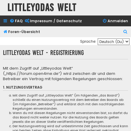
Littleyodas Welt
FAQ
Impressum / Datenschutz
Anmelden
S
Foren-Übersicht
u
Sprache:
c
Littleyodas Welt - Registrierung
h
e
Mit dem Zugriff auf „Littleyodas Welt“
(„https://forum.open4me.de“) wird zwischen dir und dem
Betreiber ein Vertrag mit folgenden Regelungen geschlossen:
1. NUTZUNGSVERTRAG
Mit dem Zugriff auf „Littleyodas Welt“ (im Folgenden „das Board“)
schließt du einen Nutzungsvertrag mit dem Betreiber des Boards ab
(im Folgenden „Betreiber“) und erklärst dich mit den nachfolgenden
Regelungen einverstanden.
Wenn du mit diesen Regelungen nicht einverstanden bist, so darfst du
das Board nicht weiter nutzen. Für die Nutzung des Boards gelten
jeweils die an dieser Stelle veröffentlichten Regelungen.
Der Nutzungsvertrag wird auf unbestimmte Zeit geschlossen und kann
von beiden Seiten ohne Einhaltung einer Frist jederzeit gekündigt