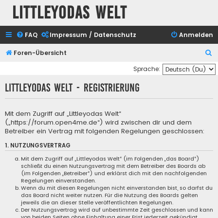
Littleyodas Welt
FAQ
Impressum / Datenschutz
Anmelden
S
Foren-Übersicht
u
Sprache:
c
Littleyodas Welt - Registrierung
h
e
Mit dem Zugriff auf „Littleyodas Welt“
(„https://forum.open4me.de“) wird zwischen dir und dem
Betreiber ein Vertrag mit folgenden Regelungen geschlossen:
1. NUTZUNGSVERTRAG
Mit dem Zugriff auf „Littleyodas Welt“ (im Folgenden „das Board“)
schließt du einen Nutzungsvertrag mit dem Betreiber des Boards ab
(im Folgenden „Betreiber“) und erklärst dich mit den nachfolgenden
Regelungen einverstanden.
Wenn du mit diesen Regelungen nicht einverstanden bist, so darfst du
das Board nicht weiter nutzen. Für die Nutzung des Boards gelten
jeweils die an dieser Stelle veröffentlichten Regelungen.
Der Nutzungsvertrag wird auf unbestimmte Zeit geschlossen und kann
von beiden Seiten ohne Einhaltung einer Frist jederzeit gekündigt