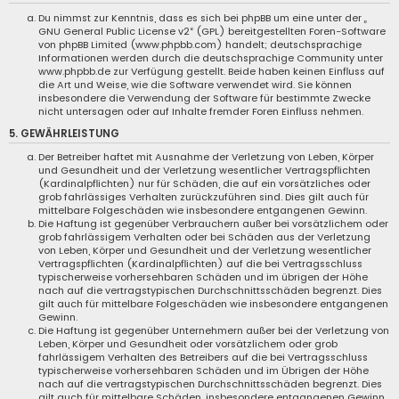
Du nimmst zur Kenntnis, dass es sich bei phpBB um eine unter der „
GNU General Public License v2
“ (GPL) bereitgestellten Foren-Software
von phpBB Limited (
www.phpbb.com
) handelt; deutschsprachige
Informationen werden durch die deutschsprachige Community unter
www.phpbb.de
zur Verfügung gestellt. Beide haben keinen Einfluss auf
die Art und Weise, wie die Software verwendet wird. Sie können
insbesondere die Verwendung der Software für bestimmte Zwecke
nicht untersagen oder auf Inhalte fremder Foren Einfluss nehmen.
5. GEWÄHRLEISTUNG
Der Betreiber haftet mit Ausnahme der Verletzung von Leben, Körper
und Gesundheit und der Verletzung wesentlicher Vertragspflichten
(Kardinalpflichten) nur für Schäden, die auf ein vorsätzliches oder
grob fahrlässiges Verhalten zurückzuführen sind. Dies gilt auch für
mittelbare Folgeschäden wie insbesondere entgangenen Gewinn.
Die Haftung ist gegenüber Verbrauchern außer bei vorsätzlichem oder
grob fahrlässigem Verhalten oder bei Schäden aus der Verletzung
von Leben, Körper und Gesundheit und der Verletzung wesentlicher
Vertragspflichten (Kardinalpflichten) auf die bei Vertragsschluss
typischerweise vorhersehbaren Schäden und im übrigen der Höhe
nach auf die vertragstypischen Durchschnittsschäden begrenzt. Dies
gilt auch für mittelbare Folgeschäden wie insbesondere entgangenen
Gewinn.
Die Haftung ist gegenüber Unternehmern außer bei der Verletzung von
Leben, Körper und Gesundheit oder vorsätzlichem oder grob
fahrlässigem Verhalten des Betreibers auf die bei Vertragsschluss
typischerweise vorhersehbaren Schäden und im Übrigen der Höhe
nach auf die vertragstypischen Durchschnittsschäden begrenzt. Dies
gilt auch für mittelbare Schäden, insbesondere entgangenen Gewinn.