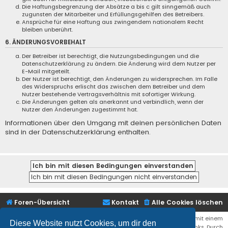
Die Haftungsbegrenzung der Absätze a bis c gilt sinngemäß auch
zugunsten der Mitarbeiter und Erfüllungsgehilfen des Betreibers.
Ansprüche für eine Haftung aus zwingendem nationalem Recht
bleiben unberührt.
6. ÄNDERUNGSVORBEHALT
Der Betreiber ist berechtigt, die Nutzungsbedingungen und die
Datenschutzerklärung zu ändern. Die Änderung wird dem Nutzer per
E-Mail mitgeteilt.
Der Nutzer ist berechtigt, den Änderungen zu widersprechen. Im Falle
des Widerspruchs erlischt das zwischen dem Betreiber und dem
Nutzer bestehende Vertragsverhältnis mit sofortiger Wirkung.
Die Änderungen gelten als anerkannt und verbindlich, wenn der
Nutzer den Änderungen zugestimmt hat.
Informationen über den Umgang mit deinen persönlichen Daten
sind in der Datenschutzerklärung enthalten.
Foren-Übersicht
Kontakt
Alle Cookies löschen
Bei den Links zu Shops (Amazon, Ebay, Aliexpress, ...) und Links, die mit einem
Diese Website nutzt Cookies, um dir den
Stern (*) markiert sind, kann es sich um sogenannte Affiliate Links. Durch