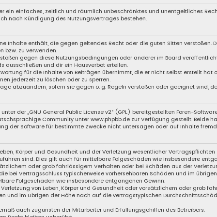
iber ein einfaches, zeitlich und räumlich unbeschränktes und unentgeltliches Re
auch nach Kündigung des Nutzungsvertrages bestehen.
eine Inhalte enthält, die gegen geltendes Recht oder die guten Sitten verstoßen. D
en bzw. zu verwenden.
Verstößen gegen diese Nutzungsbedingungen oder anderer im Board veröffentli
s ausschließen und dir ein Hausverbot erteilen.
wortung für die Inhalte von Beiträgen übernimmt, die er nicht selbst erstellt hat
nen jederzeit zu löschen oder zu sperren.
träge abzuändern, sofern sie gegen o. g. Regeln verstoßen oder geeignet sind, 
unter der „
GNU General Public License v2
“ (GPL) bereitgestellten Foren-Softwar
eutschsprachige Community unter
www.phpbb.de
zur Verfügung gestellt. Beide ha
ng der Software für bestimmte Zwecke nicht untersagen oder auf Inhalte fremde
eben, Körper und Gesundheit und der Verletzung wesentlicher Vertragspflichten (
zuführen sind. Dies gilt auch für mittelbare Folgeschäden wie insbesondere ent
sätzlichem oder grob fahrlässigem Verhalten oder bei Schäden aus der Verletzu
f die bei Vertragsschluss typischerweise vorhersehbaren Schäden und im übrige
ttelbare Folgeschäden wie insbesondere entgangenen Gewinn.
Verletzung von Leben, Körper und Gesundheit oder vorsätzlichem oder grob fahr
n und im Übrigen der Höhe nach auf die vertragstypischen Durchschnittsschäden
emäß auch zugunsten der Mitarbeiter und Erfüllungsgehilfen des Betreibers.
m Recht bleiben unberührt.