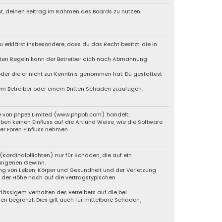
cht, deinen Beitrag im Rahmen des Boards zu nutzen.
u erklärst insbesondere, dass du das Recht besitzt, die in
chten Regeln kann der Betreiber dich nach Abmahnung
 oder die er nicht zur Kenntnis genommen hat. Du gestattest
dem Betreiber oder einem Dritten Schaden zuzufügen.
e von phpBB Limited (
www.phpbb.com
) handelt;
ben keinen Einfluss auf die Art und Weise, wie die Software
r Foren Einfluss nehmen.
Kardinalpflichten) nur für Schäden, die auf ein
gangenen Gewinn.
ng von Leben, Körper und Gesundheit und der Verletzung
n der Höhe nach auf die vertragstypischen
lässigem Verhalten des Betreibers auf die bei
 begrenzt. Dies gilt auch für mittelbare Schäden,