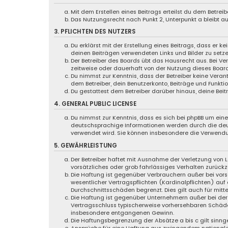
Mit dem Erstellen eines Beitrags erteilst du dem Betre
Das Nutzungsrecht nach Punkt 2, Unterpunkt a bleibt 
3. PFLICHTEN DES NUTZERS
Du erklärst mit der Erstellung eines Beitrags, dass er k
deinen Beiträgen verwendeten Links und Bilder zu setz
Der Betreiber des Boards übt das Hausrecht aus. Bei 
zeitweise oder dauerhaft von der Nutzung dieses Board
Du nimmst zur Kenntnis, dass der Betreiber keine Verant
dem Betreiber, dein Benutzerkonto, Beiträge und Funktio
Du gestattest dem Betreiber darüber hinaus, deine Bei
4. GENERAL PUBLIC LICENSE
Du nimmst zur Kenntnis, dass es sich bei phpBB um eine 
deutschsprachige Informationen werden durch die d
verwendet wird. Sie können insbesondere die Verwendu
5. GEWÄHRLEISTUNG
Der Betreiber haftet mit Ausnahme der Verletzung von L
vorsätzliches oder grob fahrlässiges Verhalten zurück
Die Haftung ist gegenüber Verbrauchern außer bei vor
wesentlicher Vertragspflichten (Kardinalpflichten) au
Durchschnittsschäden begrenzt. Dies gilt auch für mi
Die Haftung ist gegenüber Unternehmern außer bei der 
Vertragsschluss typischerweise vorhersehbaren Schäde
insbesondere entgangenen Gewinn.
Die Haftungsbegrenzung der Absätze a bis c gilt sinng
Ansprüche für eine Haftung aus zwingendem nationale