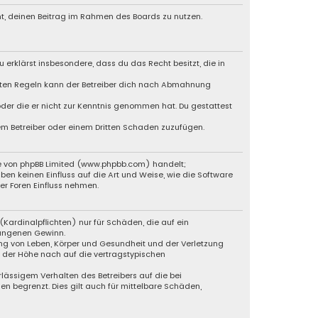
cht, deinen Beitrag im Rahmen des Boards zu nutzen.
u erklärst insbesondere, dass du das Recht besitzt, die in
chten Regeln kann der Betreiber dich nach Abmahnung
 oder die er nicht zur Kenntnis genommen hat. Du gestattest
dem Betreiber oder einem Dritten Schaden zuzufügen.
e von phpBB Limited (
www.phpbb.com
) handelt;
ben keinen Einfluss auf die Art und Weise, wie die Software
r Foren Einfluss nehmen.
Kardinalpflichten) nur für Schäden, die auf ein
gangenen Gewinn.
ng von Leben, Körper und Gesundheit und der Verletzung
n der Höhe nach auf die vertragstypischen
lässigem Verhalten des Betreibers auf die bei
 begrenzt. Dies gilt auch für mittelbare Schäden,