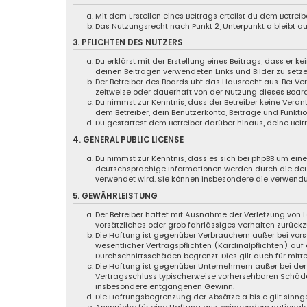
Mit dem Erstellen eines Beitrags erteilst du dem Betre
Das Nutzungsrecht nach Punkt 2, Unterpunkt a bleibt 
3. PFLICHTEN DES NUTZERS
Du erklärst mit der Erstellung eines Beitrags, dass er k
deinen Beiträgen verwendeten Links und Bilder zu setz
Der Betreiber des Boards übt das Hausrecht aus. Bei 
zeitweise oder dauerhaft von der Nutzung dieses Board
Du nimmst zur Kenntnis, dass der Betreiber keine Verant
dem Betreiber, dein Benutzerkonto, Beiträge und Funktio
Du gestattest dem Betreiber darüber hinaus, deine Bei
4. GENERAL PUBLIC LICENSE
Du nimmst zur Kenntnis, dass es sich bei phpBB um eine 
deutschsprachige Informationen werden durch die d
verwendet wird. Sie können insbesondere die Verwendu
5. GEWÄHRLEISTUNG
Der Betreiber haftet mit Ausnahme der Verletzung von L
vorsätzliches oder grob fahrlässiges Verhalten zurück
Die Haftung ist gegenüber Verbrauchern außer bei vor
wesentlicher Vertragspflichten (Kardinalpflichten) au
Durchschnittsschäden begrenzt. Dies gilt auch für mi
Die Haftung ist gegenüber Unternehmern außer bei der 
Vertragsschluss typischerweise vorhersehbaren Schäde
insbesondere entgangenen Gewinn.
Die Haftungsbegrenzung der Absätze a bis c gilt sinng
Ansprüche für eine Haftung aus zwingendem nationale