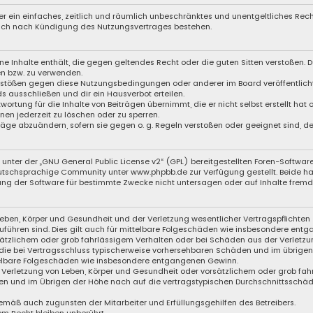
iber ein einfaches, zeitlich und räumlich unbeschränktes und unentgeltliches Re
auch nach Kündigung des Nutzungsvertrages bestehen.
eine Inhalte enthält, die gegen geltendes Recht oder die guten Sitten verstoßen. D
en bzw. zu verwenden.
Verstößen gegen diese Nutzungsbedingungen oder anderer im Board veröffentli
s ausschließen und dir ein Hausverbot erteilen.
wortung für die Inhalte von Beiträgen übernimmt, die er nicht selbst erstellt hat
nen jederzeit zu löschen oder zu sperren.
träge abzuändern, sofern sie gegen o. g. Regeln verstoßen oder geeignet sind, 
unter der „
GNU General Public License v2
“ (GPL) bereitgestellten Foren-Softwar
eutschsprachige Community unter
www.phpbb.de
zur Verfügung gestellt. Beide ha
ng der Software für bestimmte Zwecke nicht untersagen oder auf Inhalte fremde
eben, Körper und Gesundheit und der Verletzung wesentlicher Vertragspflichten (
zuführen sind. Dies gilt auch für mittelbare Folgeschäden wie insbesondere ent
sätzlichem oder grob fahrlässigem Verhalten oder bei Schäden aus der Verletzu
f die bei Vertragsschluss typischerweise vorhersehbaren Schäden und im übrige
ttelbare Folgeschäden wie insbesondere entgangenen Gewinn.
Verletzung von Leben, Körper und Gesundheit oder vorsätzlichem oder grob fahr
n und im Übrigen der Höhe nach auf die vertragstypischen Durchschnittsschäden
emäß auch zugunsten der Mitarbeiter und Erfüllungsgehilfen des Betreibers.
m Recht bleiben unberührt.