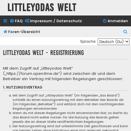
Littleyodas Welt
FAQ
Impressum / Datenschutz
Anmelden
S
Foren-Übersicht
u
Sprache:
c
Littleyodas Welt - Registrierung
h
e
Mit dem Zugriff auf „Littleyodas Welt“
(„https://forum.open4me.de“) wird zwischen dir und dem
Betreiber ein Vertrag mit folgenden Regelungen geschlossen:
1. NUTZUNGSVERTRAG
Mit dem Zugriff auf „Littleyodas Welt“ (im Folgenden „das Board“)
schließt du einen Nutzungsvertrag mit dem Betreiber des Boards ab
(im Folgenden „Betreiber“) und erklärst dich mit den nachfolgenden
Regelungen einverstanden.
Wenn du mit diesen Regelungen nicht einverstanden bist, so darfst du
das Board nicht weiter nutzen. Für die Nutzung des Boards gelten
jeweils die an dieser Stelle veröffentlichten Regelungen.
Der Nutzungsvertrag wird auf unbestimmte Zeit geschlossen und kann
von beiden Seiten ohne Einhaltung einer Frist jederzeit gekündigt