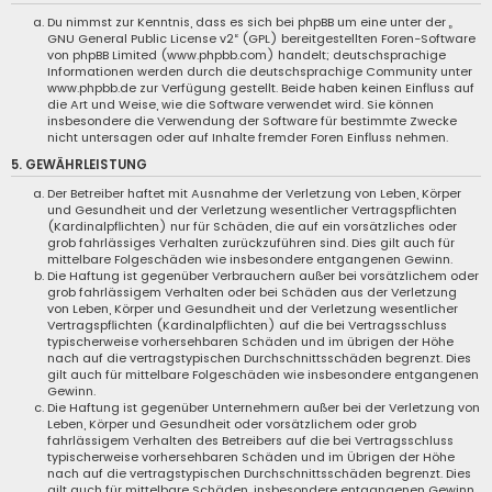
Du nimmst zur Kenntnis, dass es sich bei phpBB um eine unter der „
GNU General Public License v2
“ (GPL) bereitgestellten Foren-Software
von phpBB Limited (
www.phpbb.com
) handelt; deutschsprachige
Informationen werden durch die deutschsprachige Community unter
www.phpbb.de
zur Verfügung gestellt. Beide haben keinen Einfluss auf
die Art und Weise, wie die Software verwendet wird. Sie können
insbesondere die Verwendung der Software für bestimmte Zwecke
nicht untersagen oder auf Inhalte fremder Foren Einfluss nehmen.
5. GEWÄHRLEISTUNG
Der Betreiber haftet mit Ausnahme der Verletzung von Leben, Körper
und Gesundheit und der Verletzung wesentlicher Vertragspflichten
(Kardinalpflichten) nur für Schäden, die auf ein vorsätzliches oder
grob fahrlässiges Verhalten zurückzuführen sind. Dies gilt auch für
mittelbare Folgeschäden wie insbesondere entgangenen Gewinn.
Die Haftung ist gegenüber Verbrauchern außer bei vorsätzlichem oder
grob fahrlässigem Verhalten oder bei Schäden aus der Verletzung
von Leben, Körper und Gesundheit und der Verletzung wesentlicher
Vertragspflichten (Kardinalpflichten) auf die bei Vertragsschluss
typischerweise vorhersehbaren Schäden und im übrigen der Höhe
nach auf die vertragstypischen Durchschnittsschäden begrenzt. Dies
gilt auch für mittelbare Folgeschäden wie insbesondere entgangenen
Gewinn.
Die Haftung ist gegenüber Unternehmern außer bei der Verletzung von
Leben, Körper und Gesundheit oder vorsätzlichem oder grob
fahrlässigem Verhalten des Betreibers auf die bei Vertragsschluss
typischerweise vorhersehbaren Schäden und im Übrigen der Höhe
nach auf die vertragstypischen Durchschnittsschäden begrenzt. Dies
gilt auch für mittelbare Schäden, insbesondere entgangenen Gewinn.