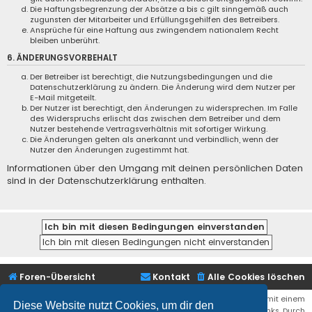
Die Haftungsbegrenzung der Absätze a bis c gilt sinngemäß auch
zugunsten der Mitarbeiter und Erfüllungsgehilfen des Betreibers.
Ansprüche für eine Haftung aus zwingendem nationalem Recht
bleiben unberührt.
6. ÄNDERUNGSVORBEHALT
Der Betreiber ist berechtigt, die Nutzungsbedingungen und die
Datenschutzerklärung zu ändern. Die Änderung wird dem Nutzer per
E-Mail mitgeteilt.
Der Nutzer ist berechtigt, den Änderungen zu widersprechen. Im Falle
des Widerspruchs erlischt das zwischen dem Betreiber und dem
Nutzer bestehende Vertragsverhältnis mit sofortiger Wirkung.
Die Änderungen gelten als anerkannt und verbindlich, wenn der
Nutzer den Änderungen zugestimmt hat.
Informationen über den Umgang mit deinen persönlichen Daten
sind in der Datenschutzerklärung enthalten.
Foren-Übersicht
Kontakt
Alle Cookies löschen
Bei den Links zu Shops (Amazon, Ebay, Aliexpress, ...) und Links, die mit einem
Diese Website nutzt Cookies, um dir den
Stern (*) markiert sind, kann es sich um sogenannte Affiliate Links. Durch