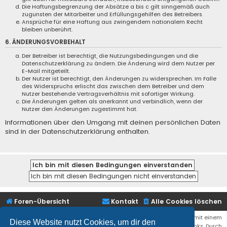
Die Haftungsbegrenzung der Absätze a bis c gilt sinngemäß auch
zugunsten der Mitarbeiter und Erfüllungsgehilfen des Betreibers.
Ansprüche für eine Haftung aus zwingendem nationalem Recht
bleiben unberührt.
6. ÄNDERUNGSVORBEHALT
Der Betreiber ist berechtigt, die Nutzungsbedingungen und die
Datenschutzerklärung zu ändern. Die Änderung wird dem Nutzer per
E-Mail mitgeteilt.
Der Nutzer ist berechtigt, den Änderungen zu widersprechen. Im Falle
des Widerspruchs erlischt das zwischen dem Betreiber und dem
Nutzer bestehende Vertragsverhältnis mit sofortiger Wirkung.
Die Änderungen gelten als anerkannt und verbindlich, wenn der
Nutzer den Änderungen zugestimmt hat.
Informationen über den Umgang mit deinen persönlichen Daten
sind in der Datenschutzerklärung enthalten.
Foren-Übersicht
Kontakt
Alle Cookies löschen
Bei den Links zu Shops (Amazon, Ebay, Aliexpress, ...) und Links, die mit einem
Diese Website nutzt Cookies, um dir den
Stern (*) markiert sind, kann es sich um sogenannte Affiliate Links. Durch