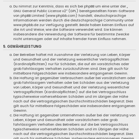
Du nimmst zur Kenntnis, dass es sich bei phpBB um eine unter der „
GNU General Public License v2
“ (GPL) bereitgestellten Foren-Software
von phpBB Limited (
www.phpbb.com
) handelt; deutschsprachige
Informationen werden durch die deutschsprachige Community unter
www.phpbb.de
zur Verfügung gestellt. Beide haben keinen Einfluss auf
die Art und Weise, wie die Software verwendet wird. Sie können
insbesondere die Verwendung der Software für bestimmte Zwecke
nicht untersagen oder auf Inhalte fremder Foren Einfluss nehmen.
5. GEWÄHRLEISTUNG
Der Betreiber haftet mit Ausnahme der Verletzung von Leben, Körper
und Gesundheit und der Verletzung wesentlicher Vertragspflichten
(Kardinalpflichten) nur für Schäden, die auf ein vorsätzliches oder
grob fahrlässiges Verhalten zurückzuführen sind. Dies gilt auch für
mittelbare Folgeschäden wie insbesondere entgangenen Gewinn.
Die Haftung ist gegenüber Verbrauchern außer bei vorsätzlichem oder
grob fahrlässigem Verhalten oder bei Schäden aus der Verletzung
von Leben, Körper und Gesundheit und der Verletzung wesentlicher
Vertragspflichten (Kardinalpflichten) auf die bei Vertragsschluss
typischerweise vorhersehbaren Schäden und im übrigen der Höhe
nach auf die vertragstypischen Durchschnittsschäden begrenzt. Dies
gilt auch für mittelbare Folgeschäden wie insbesondere entgangenen
Gewinn.
Die Haftung ist gegenüber Unternehmern außer bei der Verletzung von
Leben, Körper und Gesundheit oder vorsätzlichem oder grob
fahrlässigem Verhalten des Betreibers auf die bei Vertragsschluss
typischerweise vorhersehbaren Schäden und im Übrigen der Höhe
nach auf die vertragstypischen Durchschnittsschäden begrenzt. Dies
gilt auch für mittelbare Schäden, insbesondere entgangenen Gewinn.