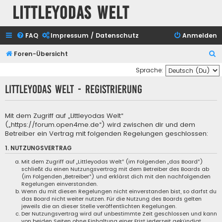
Littleyodas Welt
FAQ
Impressum / Datenschutz
Anmelden
S
Foren-Übersicht
u
Sprache:
c
Littleyodas Welt - Registrierung
h
e
Mit dem Zugriff auf „Littleyodas Welt“
(„https://forum.open4me.de“) wird zwischen dir und dem
Betreiber ein Vertrag mit folgenden Regelungen geschlossen:
1. NUTZUNGSVERTRAG
Mit dem Zugriff auf „Littleyodas Welt“ (im Folgenden „das Board“)
schließt du einen Nutzungsvertrag mit dem Betreiber des Boards ab
(im Folgenden „Betreiber“) und erklärst dich mit den nachfolgenden
Regelungen einverstanden.
Wenn du mit diesen Regelungen nicht einverstanden bist, so darfst du
das Board nicht weiter nutzen. Für die Nutzung des Boards gelten
jeweils die an dieser Stelle veröffentlichten Regelungen.
Der Nutzungsvertrag wird auf unbestimmte Zeit geschlossen und kann
von beiden Seiten ohne Einhaltung einer Frist jederzeit gekündigt