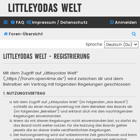
Littleyodas Welt
FAQ
Impressum / Datenschutz
Anmelden
S
Foren-Übersicht
u
Sprache:
c
Littleyodas Welt - Registrierung
h
e
Mit dem Zugriff auf „Littleyodas Welt“
(„https://forum.open4me.de“) wird zwischen dir und dem
Betreiber ein Vertrag mit folgenden Regelungen geschlossen:
1. NUTZUNGSVERTRAG
Mit dem Zugriff auf „Littleyodas Welt“ (im Folgenden „das Board“)
schließt du einen Nutzungsvertrag mit dem Betreiber des Boards ab
(im Folgenden „Betreiber“) und erklärst dich mit den nachfolgenden
Regelungen einverstanden.
Wenn du mit diesen Regelungen nicht einverstanden bist, so darfst du
das Board nicht weiter nutzen. Für die Nutzung des Boards gelten
jeweils die an dieser Stelle veröffentlichten Regelungen.
Der Nutzungsvertrag wird auf unbestimmte Zeit geschlossen und kann
von beiden Seiten ohne Einhaltung einer Frist jederzeit gekündigt