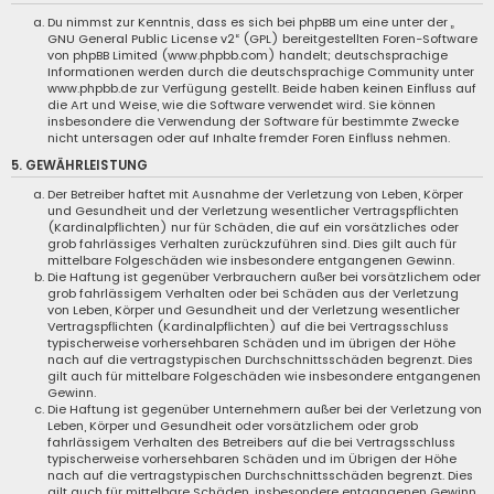
Du nimmst zur Kenntnis, dass es sich bei phpBB um eine unter der „
GNU General Public License v2
“ (GPL) bereitgestellten Foren-Software
von phpBB Limited (
www.phpbb.com
) handelt; deutschsprachige
Informationen werden durch die deutschsprachige Community unter
www.phpbb.de
zur Verfügung gestellt. Beide haben keinen Einfluss auf
die Art und Weise, wie die Software verwendet wird. Sie können
insbesondere die Verwendung der Software für bestimmte Zwecke
nicht untersagen oder auf Inhalte fremder Foren Einfluss nehmen.
5. GEWÄHRLEISTUNG
Der Betreiber haftet mit Ausnahme der Verletzung von Leben, Körper
und Gesundheit und der Verletzung wesentlicher Vertragspflichten
(Kardinalpflichten) nur für Schäden, die auf ein vorsätzliches oder
grob fahrlässiges Verhalten zurückzuführen sind. Dies gilt auch für
mittelbare Folgeschäden wie insbesondere entgangenen Gewinn.
Die Haftung ist gegenüber Verbrauchern außer bei vorsätzlichem oder
grob fahrlässigem Verhalten oder bei Schäden aus der Verletzung
von Leben, Körper und Gesundheit und der Verletzung wesentlicher
Vertragspflichten (Kardinalpflichten) auf die bei Vertragsschluss
typischerweise vorhersehbaren Schäden und im übrigen der Höhe
nach auf die vertragstypischen Durchschnittsschäden begrenzt. Dies
gilt auch für mittelbare Folgeschäden wie insbesondere entgangenen
Gewinn.
Die Haftung ist gegenüber Unternehmern außer bei der Verletzung von
Leben, Körper und Gesundheit oder vorsätzlichem oder grob
fahrlässigem Verhalten des Betreibers auf die bei Vertragsschluss
typischerweise vorhersehbaren Schäden und im Übrigen der Höhe
nach auf die vertragstypischen Durchschnittsschäden begrenzt. Dies
gilt auch für mittelbare Schäden, insbesondere entgangenen Gewinn.