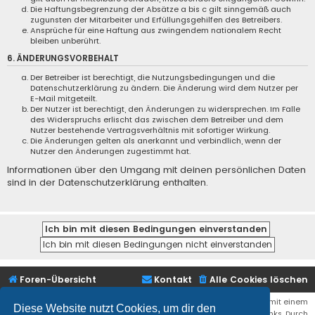
Die Haftungsbegrenzung der Absätze a bis c gilt sinngemäß auch
zugunsten der Mitarbeiter und Erfüllungsgehilfen des Betreibers.
Ansprüche für eine Haftung aus zwingendem nationalem Recht
bleiben unberührt.
6. ÄNDERUNGSVORBEHALT
Der Betreiber ist berechtigt, die Nutzungsbedingungen und die
Datenschutzerklärung zu ändern. Die Änderung wird dem Nutzer per
E-Mail mitgeteilt.
Der Nutzer ist berechtigt, den Änderungen zu widersprechen. Im Falle
des Widerspruchs erlischt das zwischen dem Betreiber und dem
Nutzer bestehende Vertragsverhältnis mit sofortiger Wirkung.
Die Änderungen gelten als anerkannt und verbindlich, wenn der
Nutzer den Änderungen zugestimmt hat.
Informationen über den Umgang mit deinen persönlichen Daten
sind in der Datenschutzerklärung enthalten.
Foren-Übersicht
Kontakt
Alle Cookies löschen
Bei den Links zu Shops (Amazon, Ebay, Aliexpress, ...) und Links, die mit einem
Diese Website nutzt Cookies, um dir den
Stern (*) markiert sind, kann es sich um sogenannte Affiliate Links. Durch