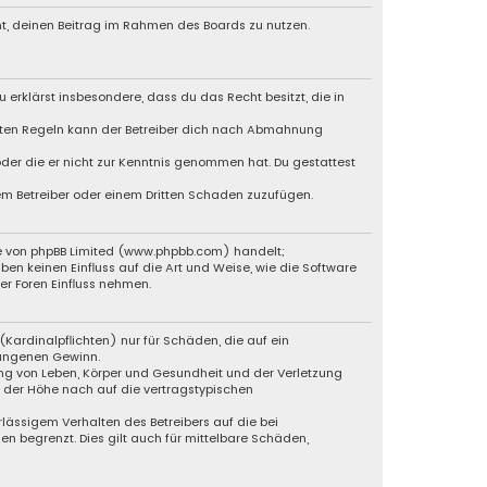
cht, deinen Beitrag im Rahmen des Boards zu nutzen.
u erklärst insbesondere, dass du das Recht besitzt, die in
chten Regeln kann der Betreiber dich nach Abmahnung
 oder die er nicht zur Kenntnis genommen hat. Du gestattest
dem Betreiber oder einem Dritten Schaden zuzufügen.
e von phpBB Limited (
www.phpbb.com
) handelt;
ben keinen Einfluss auf die Art und Weise, wie die Software
r Foren Einfluss nehmen.
Kardinalpflichten) nur für Schäden, die auf ein
gangenen Gewinn.
ng von Leben, Körper und Gesundheit und der Verletzung
n der Höhe nach auf die vertragstypischen
lässigem Verhalten des Betreibers auf die bei
 begrenzt. Dies gilt auch für mittelbare Schäden,