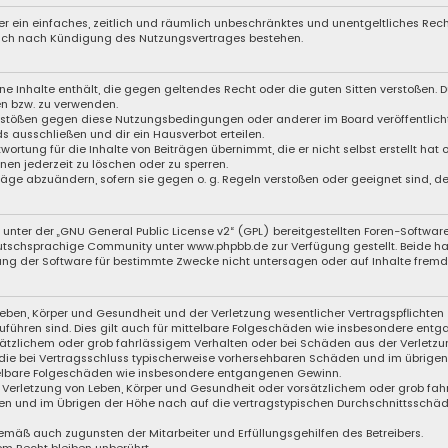
iber ein einfaches, zeitlich und räumlich unbeschränktes und unentgeltliches Re
auch nach Kündigung des Nutzungsvertrages bestehen.
eine Inhalte enthält, die gegen geltendes Recht oder die guten Sitten verstoßen. D
en bzw. zu verwenden.
Verstößen gegen diese Nutzungsbedingungen oder anderer im Board veröffentli
s ausschließen und dir ein Hausverbot erteilen.
wortung für die Inhalte von Beiträgen übernimmt, die er nicht selbst erstellt hat
nen jederzeit zu löschen oder zu sperren.
träge abzuändern, sofern sie gegen o. g. Regeln verstoßen oder geeignet sind, 
unter der „
GNU General Public License v2
“ (GPL) bereitgestellten Foren-Softwar
eutschsprachige Community unter
www.phpbb.de
zur Verfügung gestellt. Beide ha
ng der Software für bestimmte Zwecke nicht untersagen oder auf Inhalte fremde
eben, Körper und Gesundheit und der Verletzung wesentlicher Vertragspflichten (
zuführen sind. Dies gilt auch für mittelbare Folgeschäden wie insbesondere ent
sätzlichem oder grob fahrlässigem Verhalten oder bei Schäden aus der Verletzu
f die bei Vertragsschluss typischerweise vorhersehbaren Schäden und im übrige
ttelbare Folgeschäden wie insbesondere entgangenen Gewinn.
Verletzung von Leben, Körper und Gesundheit oder vorsätzlichem oder grob fahr
n und im Übrigen der Höhe nach auf die vertragstypischen Durchschnittsschäden
emäß auch zugunsten der Mitarbeiter und Erfüllungsgehilfen des Betreibers.
m Recht bleiben unberührt.