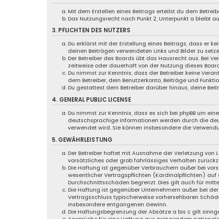
Mit dem Erstellen eines Beitrags erteilst du dem Betre
Das Nutzungsrecht nach Punkt 2, Unterpunkt a bleibt 
3. PFLICHTEN DES NUTZERS
Du erklärst mit der Erstellung eines Beitrags, dass er k
deinen Beiträgen verwendeten Links und Bilder zu setz
Der Betreiber des Boards übt das Hausrecht aus. Bei 
zeitweise oder dauerhaft von der Nutzung dieses Board
Du nimmst zur Kenntnis, dass der Betreiber keine Verant
dem Betreiber, dein Benutzerkonto, Beiträge und Funktio
Du gestattest dem Betreiber darüber hinaus, deine Bei
4. GENERAL PUBLIC LICENSE
Du nimmst zur Kenntnis, dass es sich bei phpBB um eine 
deutschsprachige Informationen werden durch die d
verwendet wird. Sie können insbesondere die Verwendu
5. GEWÄHRLEISTUNG
Der Betreiber haftet mit Ausnahme der Verletzung von L
vorsätzliches oder grob fahrlässiges Verhalten zurück
Die Haftung ist gegenüber Verbrauchern außer bei vor
wesentlicher Vertragspflichten (Kardinalpflichten) au
Durchschnittsschäden begrenzt. Dies gilt auch für mi
Die Haftung ist gegenüber Unternehmern außer bei der 
Vertragsschluss typischerweise vorhersehbaren Schäde
insbesondere entgangenen Gewinn.
Die Haftungsbegrenzung der Absätze a bis c gilt sinng
Ansprüche für eine Haftung aus zwingendem nationale