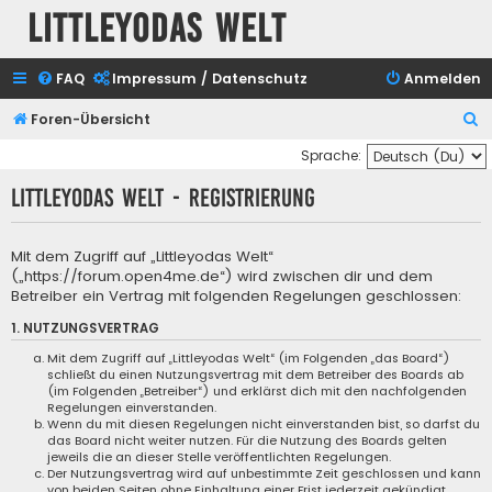
Littleyodas Welt
FAQ
Impressum / Datenschutz
Anmelden
S
Foren-Übersicht
u
Sprache:
c
Littleyodas Welt - Registrierung
h
e
Mit dem Zugriff auf „Littleyodas Welt“
(„https://forum.open4me.de“) wird zwischen dir und dem
Betreiber ein Vertrag mit folgenden Regelungen geschlossen:
1. NUTZUNGSVERTRAG
Mit dem Zugriff auf „Littleyodas Welt“ (im Folgenden „das Board“)
schließt du einen Nutzungsvertrag mit dem Betreiber des Boards ab
(im Folgenden „Betreiber“) und erklärst dich mit den nachfolgenden
Regelungen einverstanden.
Wenn du mit diesen Regelungen nicht einverstanden bist, so darfst du
das Board nicht weiter nutzen. Für die Nutzung des Boards gelten
jeweils die an dieser Stelle veröffentlichten Regelungen.
Der Nutzungsvertrag wird auf unbestimmte Zeit geschlossen und kann
von beiden Seiten ohne Einhaltung einer Frist jederzeit gekündigt