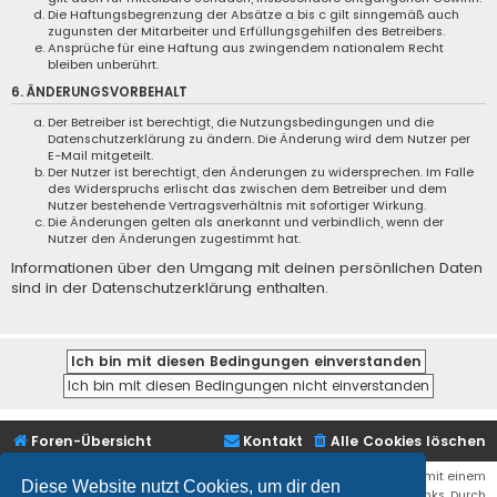
Die Haftungsbegrenzung der Absätze a bis c gilt sinngemäß auch
zugunsten der Mitarbeiter und Erfüllungsgehilfen des Betreibers.
Ansprüche für eine Haftung aus zwingendem nationalem Recht
bleiben unberührt.
6. ÄNDERUNGSVORBEHALT
Der Betreiber ist berechtigt, die Nutzungsbedingungen und die
Datenschutzerklärung zu ändern. Die Änderung wird dem Nutzer per
E-Mail mitgeteilt.
Der Nutzer ist berechtigt, den Änderungen zu widersprechen. Im Falle
des Widerspruchs erlischt das zwischen dem Betreiber und dem
Nutzer bestehende Vertragsverhältnis mit sofortiger Wirkung.
Die Änderungen gelten als anerkannt und verbindlich, wenn der
Nutzer den Änderungen zugestimmt hat.
Informationen über den Umgang mit deinen persönlichen Daten
sind in der Datenschutzerklärung enthalten.
Foren-Übersicht
Kontakt
Alle Cookies löschen
Bei den Links zu Shops (Amazon, Ebay, Aliexpress, ...) und Links, die mit einem
Diese Website nutzt Cookies, um dir den
Stern (*) markiert sind, kann es sich um sogenannte Affiliate Links. Durch