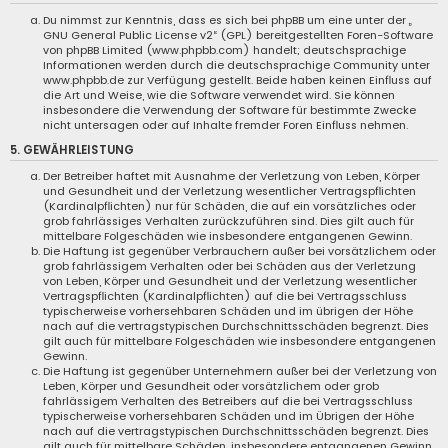
Du nimmst zur Kenntnis, dass es sich bei phpBB um eine unter der „
GNU General Public License v2
“ (GPL) bereitgestellten Foren-Software
von phpBB Limited (
www.phpbb.com
) handelt; deutschsprachige
Informationen werden durch die deutschsprachige Community unter
www.phpbb.de
zur Verfügung gestellt. Beide haben keinen Einfluss auf
die Art und Weise, wie die Software verwendet wird. Sie können
insbesondere die Verwendung der Software für bestimmte Zwecke
nicht untersagen oder auf Inhalte fremder Foren Einfluss nehmen.
5. GEWÄHRLEISTUNG
Der Betreiber haftet mit Ausnahme der Verletzung von Leben, Körper
und Gesundheit und der Verletzung wesentlicher Vertragspflichten
(Kardinalpflichten) nur für Schäden, die auf ein vorsätzliches oder
grob fahrlässiges Verhalten zurückzuführen sind. Dies gilt auch für
mittelbare Folgeschäden wie insbesondere entgangenen Gewinn.
Die Haftung ist gegenüber Verbrauchern außer bei vorsätzlichem oder
grob fahrlässigem Verhalten oder bei Schäden aus der Verletzung
von Leben, Körper und Gesundheit und der Verletzung wesentlicher
Vertragspflichten (Kardinalpflichten) auf die bei Vertragsschluss
typischerweise vorhersehbaren Schäden und im übrigen der Höhe
nach auf die vertragstypischen Durchschnittsschäden begrenzt. Dies
gilt auch für mittelbare Folgeschäden wie insbesondere entgangenen
Gewinn.
Die Haftung ist gegenüber Unternehmern außer bei der Verletzung von
Leben, Körper und Gesundheit oder vorsätzlichem oder grob
fahrlässigem Verhalten des Betreibers auf die bei Vertragsschluss
typischerweise vorhersehbaren Schäden und im Übrigen der Höhe
nach auf die vertragstypischen Durchschnittsschäden begrenzt. Dies
gilt auch für mittelbare Schäden, insbesondere entgangenen Gewinn.