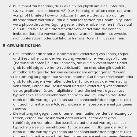
Du nimmst zur Kenntnis, dass es sich bei phpBB um eine unter der „
GNU General Public License v2
“ (GPL) bereitgestellten Foren-Software
von phpBB Limited (
www.phpbb.com
) handelt; deutschsprachige
Informationen werden durch die deutschsprachige Community unter
www.phpbb.de
zur Verfügung gestellt. Beide haben keinen Einfluss auf
die Art und Weise, wie die Software verwendet wird. Sie können
insbesondere die Verwendung der Software für bestimmte Zwecke
nicht untersagen oder auf Inhalte fremder Foren Einfluss nehmen.
5. GEWÄHRLEISTUNG
Der Betreiber haftet mit Ausnahme der Verletzung von Leben, Körper
und Gesundheit und der Verletzung wesentlicher Vertragspflichten
(Kardinalpflichten) nur für Schäden, die auf ein vorsätzliches oder
grob fahrlässiges Verhalten zurückzuführen sind. Dies gilt auch für
mittelbare Folgeschäden wie insbesondere entgangenen Gewinn.
Die Haftung ist gegenüber Verbrauchern außer bei vorsätzlichem oder
grob fahrlässigem Verhalten oder bei Schäden aus der Verletzung
von Leben, Körper und Gesundheit und der Verletzung wesentlicher
Vertragspflichten (Kardinalpflichten) auf die bei Vertragsschluss
typischerweise vorhersehbaren Schäden und im übrigen der Höhe
nach auf die vertragstypischen Durchschnittsschäden begrenzt. Dies
gilt auch für mittelbare Folgeschäden wie insbesondere entgangenen
Gewinn.
Die Haftung ist gegenüber Unternehmern außer bei der Verletzung von
Leben, Körper und Gesundheit oder vorsätzlichem oder grob
fahrlässigem Verhalten des Betreibers auf die bei Vertragsschluss
typischerweise vorhersehbaren Schäden und im Übrigen der Höhe
nach auf die vertragstypischen Durchschnittsschäden begrenzt. Dies
gilt auch für mittelbare Schäden, insbesondere entgangenen Gewinn.