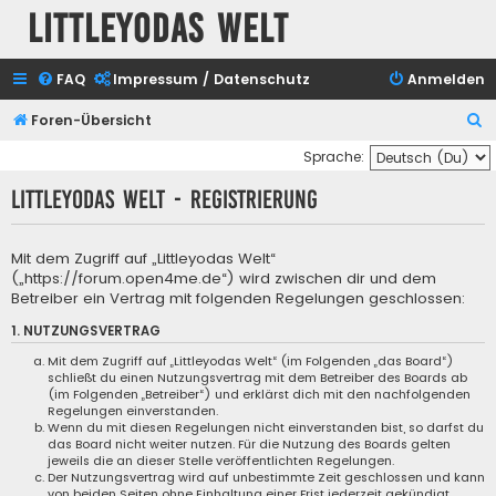
Littleyodas Welt
FAQ
Impressum / Datenschutz
Anmelden
S
Foren-Übersicht
u
Sprache:
c
Littleyodas Welt - Registrierung
h
e
Mit dem Zugriff auf „Littleyodas Welt“
(„https://forum.open4me.de“) wird zwischen dir und dem
Betreiber ein Vertrag mit folgenden Regelungen geschlossen:
1. NUTZUNGSVERTRAG
Mit dem Zugriff auf „Littleyodas Welt“ (im Folgenden „das Board“)
schließt du einen Nutzungsvertrag mit dem Betreiber des Boards ab
(im Folgenden „Betreiber“) und erklärst dich mit den nachfolgenden
Regelungen einverstanden.
Wenn du mit diesen Regelungen nicht einverstanden bist, so darfst du
das Board nicht weiter nutzen. Für die Nutzung des Boards gelten
jeweils die an dieser Stelle veröffentlichten Regelungen.
Der Nutzungsvertrag wird auf unbestimmte Zeit geschlossen und kann
von beiden Seiten ohne Einhaltung einer Frist jederzeit gekündigt