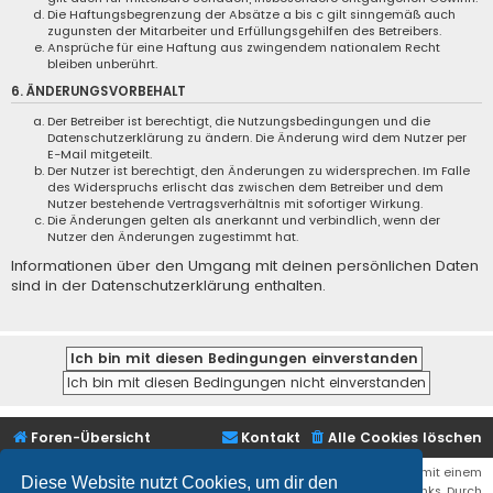
Die Haftungsbegrenzung der Absätze a bis c gilt sinngemäß auch
zugunsten der Mitarbeiter und Erfüllungsgehilfen des Betreibers.
Ansprüche für eine Haftung aus zwingendem nationalem Recht
bleiben unberührt.
6. ÄNDERUNGSVORBEHALT
Der Betreiber ist berechtigt, die Nutzungsbedingungen und die
Datenschutzerklärung zu ändern. Die Änderung wird dem Nutzer per
E-Mail mitgeteilt.
Der Nutzer ist berechtigt, den Änderungen zu widersprechen. Im Falle
des Widerspruchs erlischt das zwischen dem Betreiber und dem
Nutzer bestehende Vertragsverhältnis mit sofortiger Wirkung.
Die Änderungen gelten als anerkannt und verbindlich, wenn der
Nutzer den Änderungen zugestimmt hat.
Informationen über den Umgang mit deinen persönlichen Daten
sind in der Datenschutzerklärung enthalten.
Foren-Übersicht
Kontakt
Alle Cookies löschen
Bei den Links zu Shops (Amazon, Ebay, Aliexpress, ...) und Links, die mit einem
Diese Website nutzt Cookies, um dir den
Stern (*) markiert sind, kann es sich um sogenannte Affiliate Links. Durch