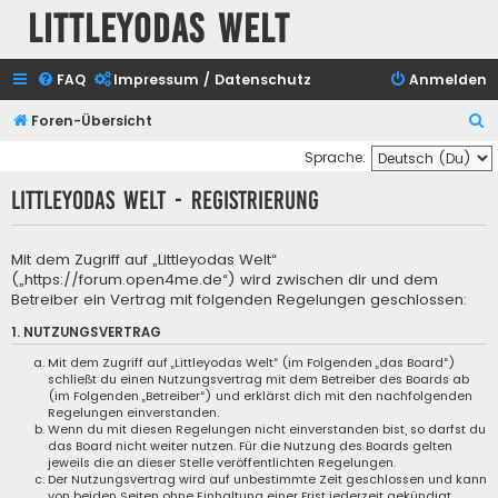
Littleyodas Welt
FAQ
Impressum / Datenschutz
Anmelden
S
Foren-Übersicht
u
Sprache:
c
Littleyodas Welt - Registrierung
h
e
Mit dem Zugriff auf „Littleyodas Welt“
(„https://forum.open4me.de“) wird zwischen dir und dem
Betreiber ein Vertrag mit folgenden Regelungen geschlossen:
1. NUTZUNGSVERTRAG
Mit dem Zugriff auf „Littleyodas Welt“ (im Folgenden „das Board“)
schließt du einen Nutzungsvertrag mit dem Betreiber des Boards ab
(im Folgenden „Betreiber“) und erklärst dich mit den nachfolgenden
Regelungen einverstanden.
Wenn du mit diesen Regelungen nicht einverstanden bist, so darfst du
das Board nicht weiter nutzen. Für die Nutzung des Boards gelten
jeweils die an dieser Stelle veröffentlichten Regelungen.
Der Nutzungsvertrag wird auf unbestimmte Zeit geschlossen und kann
von beiden Seiten ohne Einhaltung einer Frist jederzeit gekündigt