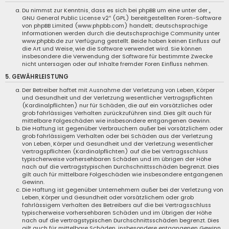
Du nimmst zur Kenntnis, dass es sich bei phpBB um eine unter der „
GNU General Public License v2
“ (GPL) bereitgestellten Foren-Software
von phpBB Limited (
www.phpbb.com
) handelt; deutschsprachige
Informationen werden durch die deutschsprachige Community unter
www.phpbb.de
zur Verfügung gestellt. Beide haben keinen Einfluss auf
die Art und Weise, wie die Software verwendet wird. Sie können
insbesondere die Verwendung der Software für bestimmte Zwecke
nicht untersagen oder auf Inhalte fremder Foren Einfluss nehmen.
5. GEWÄHRLEISTUNG
Der Betreiber haftet mit Ausnahme der Verletzung von Leben, Körper
und Gesundheit und der Verletzung wesentlicher Vertragspflichten
(Kardinalpflichten) nur für Schäden, die auf ein vorsätzliches oder
grob fahrlässiges Verhalten zurückzuführen sind. Dies gilt auch für
mittelbare Folgeschäden wie insbesondere entgangenen Gewinn.
Die Haftung ist gegenüber Verbrauchern außer bei vorsätzlichem oder
grob fahrlässigem Verhalten oder bei Schäden aus der Verletzung
von Leben, Körper und Gesundheit und der Verletzung wesentlicher
Vertragspflichten (Kardinalpflichten) auf die bei Vertragsschluss
typischerweise vorhersehbaren Schäden und im übrigen der Höhe
nach auf die vertragstypischen Durchschnittsschäden begrenzt. Dies
gilt auch für mittelbare Folgeschäden wie insbesondere entgangenen
Gewinn.
Die Haftung ist gegenüber Unternehmern außer bei der Verletzung von
Leben, Körper und Gesundheit oder vorsätzlichem oder grob
fahrlässigem Verhalten des Betreibers auf die bei Vertragsschluss
typischerweise vorhersehbaren Schäden und im Übrigen der Höhe
nach auf die vertragstypischen Durchschnittsschäden begrenzt. Dies
gilt auch für mittelbare Schäden, insbesondere entgangenen Gewinn.