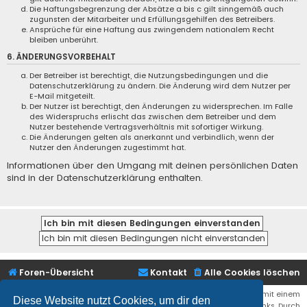
Die Haftungsbegrenzung der Absätze a bis c gilt sinngemäß auch
zugunsten der Mitarbeiter und Erfüllungsgehilfen des Betreibers.
Ansprüche für eine Haftung aus zwingendem nationalem Recht
bleiben unberührt.
6. ÄNDERUNGSVORBEHALT
Der Betreiber ist berechtigt, die Nutzungsbedingungen und die
Datenschutzerklärung zu ändern. Die Änderung wird dem Nutzer per
E-Mail mitgeteilt.
Der Nutzer ist berechtigt, den Änderungen zu widersprechen. Im Falle
des Widerspruchs erlischt das zwischen dem Betreiber und dem
Nutzer bestehende Vertragsverhältnis mit sofortiger Wirkung.
Die Änderungen gelten als anerkannt und verbindlich, wenn der
Nutzer den Änderungen zugestimmt hat.
Informationen über den Umgang mit deinen persönlichen Daten
sind in der Datenschutzerklärung enthalten.
Foren-Übersicht
Kontakt
Alle Cookies löschen
Bei den Links zu Shops (Amazon, Ebay, Aliexpress, ...) und Links, die mit einem
Diese Website nutzt Cookies, um dir den
Stern (*) markiert sind, kann es sich um sogenannte Affiliate Links. Durch