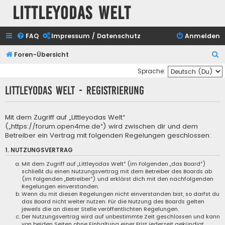
Littleyodas Welt
FAQ
Impressum / Datenschutz
Anmelden
S
Foren-Übersicht
u
Sprache:
c
Littleyodas Welt - Registrierung
h
e
Mit dem Zugriff auf „Littleyodas Welt“
(„https://forum.open4me.de“) wird zwischen dir und dem
Betreiber ein Vertrag mit folgenden Regelungen geschlossen:
1. NUTZUNGSVERTRAG
Mit dem Zugriff auf „Littleyodas Welt“ (im Folgenden „das Board“)
schließt du einen Nutzungsvertrag mit dem Betreiber des Boards ab
(im Folgenden „Betreiber“) und erklärst dich mit den nachfolgenden
Regelungen einverstanden.
Wenn du mit diesen Regelungen nicht einverstanden bist, so darfst du
das Board nicht weiter nutzen. Für die Nutzung des Boards gelten
jeweils die an dieser Stelle veröffentlichten Regelungen.
Der Nutzungsvertrag wird auf unbestimmte Zeit geschlossen und kann
von beiden Seiten ohne Einhaltung einer Frist jederzeit gekündigt