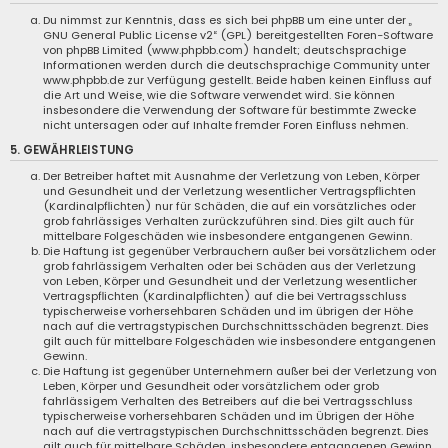
Du nimmst zur Kenntnis, dass es sich bei phpBB um eine unter der „
GNU General Public License v2
“ (GPL) bereitgestellten Foren-Software
von phpBB Limited (
www.phpbb.com
) handelt; deutschsprachige
Informationen werden durch die deutschsprachige Community unter
www.phpbb.de
zur Verfügung gestellt. Beide haben keinen Einfluss auf
die Art und Weise, wie die Software verwendet wird. Sie können
insbesondere die Verwendung der Software für bestimmte Zwecke
nicht untersagen oder auf Inhalte fremder Foren Einfluss nehmen.
5. GEWÄHRLEISTUNG
Der Betreiber haftet mit Ausnahme der Verletzung von Leben, Körper
und Gesundheit und der Verletzung wesentlicher Vertragspflichten
(Kardinalpflichten) nur für Schäden, die auf ein vorsätzliches oder
grob fahrlässiges Verhalten zurückzuführen sind. Dies gilt auch für
mittelbare Folgeschäden wie insbesondere entgangenen Gewinn.
Die Haftung ist gegenüber Verbrauchern außer bei vorsätzlichem oder
grob fahrlässigem Verhalten oder bei Schäden aus der Verletzung
von Leben, Körper und Gesundheit und der Verletzung wesentlicher
Vertragspflichten (Kardinalpflichten) auf die bei Vertragsschluss
typischerweise vorhersehbaren Schäden und im übrigen der Höhe
nach auf die vertragstypischen Durchschnittsschäden begrenzt. Dies
gilt auch für mittelbare Folgeschäden wie insbesondere entgangenen
Gewinn.
Die Haftung ist gegenüber Unternehmern außer bei der Verletzung von
Leben, Körper und Gesundheit oder vorsätzlichem oder grob
fahrlässigem Verhalten des Betreibers auf die bei Vertragsschluss
typischerweise vorhersehbaren Schäden und im Übrigen der Höhe
nach auf die vertragstypischen Durchschnittsschäden begrenzt. Dies
gilt auch für mittelbare Schäden, insbesondere entgangenen Gewinn.