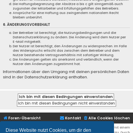
Die Haftungsbegrenzung der Absätze a bis c gilt sinngemäß auch
zugunsten der Mitarbeiter und Erfüllungsgehilfen des Betreibers.
Ansprüche für eine Haftung aus zwingendem nationalem Recht
bleiben unberührt.
6. ÄNDERUNGSVORBEHALT
Der Betreiber ist berechtigt, die Nutzungsbedingungen und die
Datenschutzerklärung zu ändern. Die Änderung wird dem Nutzer per
E-Mail mitgeteilt.
Der Nutzer ist berechtigt, den Änderungen zu widersprechen. Im Falle
des Widerspruchs erlischt das zwischen dem Betreiber und dem
Nutzer bestehende Vertragsverhältnis mit sofortiger Wirkung.
Die Änderungen gelten als anerkannt und verbindlich, wenn der
Nutzer den Änderungen zugestimmt hat.
Informationen über den Umgang mit deinen persönlichen Daten
sind in der Datenschutzerklärung enthalten.
Foren-Übersicht
Kontakt
Alle Cookies löschen
Bei den Links zu Shops (Amazon, Ebay, Aliexpress, ...) und Links, die mit einem
Diese Website nutzt Cookies, um dir den
Stern (*) markiert sind, kann es sich um sogenannte Affiliate Links. Durch