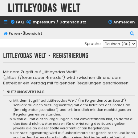
Littleyodas Welt
FAQ
Impressum / Datenschutz
Anmelden
S
Foren-Übersicht
u
Sprache:
c
Littleyodas Welt - Registrierung
h
e
Mit dem Zugriff auf „Littleyodas Welt“
(„https://forum.open4me.de“) wird zwischen dir und dem
Betreiber ein Vertrag mit folgenden Regelungen geschlossen:
1. NUTZUNGSVERTRAG
Mit dem Zugriff auf „Littleyodas Welt“ (im Folgenden „das Board“)
schließt du einen Nutzungsvertrag mit dem Betreiber des Boards ab
(im Folgenden „Betreiber“) und erklärst dich mit den nachfolgenden
Regelungen einverstanden.
Wenn du mit diesen Regelungen nicht einverstanden bist, so darfst du
das Board nicht weiter nutzen. Für die Nutzung des Boards gelten
jeweils die an dieser Stelle veröffentlichten Regelungen.
Der Nutzungsvertrag wird auf unbestimmte Zeit geschlossen und kann
von beiden Seiten ohne Einhaltung einer Frist jederzeit gekündigt