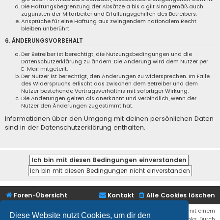
Die Haftungsbegrenzung der Absätze a bis c gilt sinngemäß auch
zugunsten der Mitarbeiter und Erfüllungsgehilfen des Betreibers.
Ansprüche für eine Haftung aus zwingendem nationalem Recht
bleiben unberührt.
6. ÄNDERUNGSVORBEHALT
Der Betreiber ist berechtigt, die Nutzungsbedingungen und die
Datenschutzerklärung zu ändern. Die Änderung wird dem Nutzer per
E-Mail mitgeteilt.
Der Nutzer ist berechtigt, den Änderungen zu widersprechen. Im Falle
des Widerspruchs erlischt das zwischen dem Betreiber und dem
Nutzer bestehende Vertragsverhältnis mit sofortiger Wirkung.
Die Änderungen gelten als anerkannt und verbindlich, wenn der
Nutzer den Änderungen zugestimmt hat.
Informationen über den Umgang mit deinen persönlichen Daten
sind in der Datenschutzerklärung enthalten.
Foren-Übersicht
Kontakt
Alle Cookies löschen
Bei den Links zu Shops (Amazon, Ebay, Aliexpress, ...) und Links, die mit einem
Diese Website nutzt Cookies, um dir den
Stern (*) markiert sind, kann es sich um sogenannte Affiliate Links. Durch