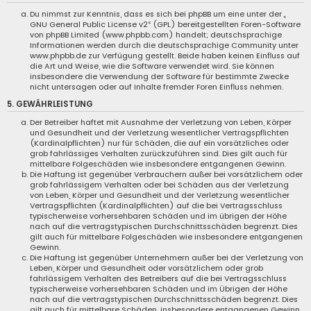
Du nimmst zur Kenntnis, dass es sich bei phpBB um eine unter der „
GNU General Public License v2
“ (GPL) bereitgestellten Foren-Software
von phpBB Limited (
www.phpbb.com
) handelt; deutschsprachige
Informationen werden durch die deutschsprachige Community unter
www.phpbb.de
zur Verfügung gestellt. Beide haben keinen Einfluss auf
die Art und Weise, wie die Software verwendet wird. Sie können
insbesondere die Verwendung der Software für bestimmte Zwecke
nicht untersagen oder auf Inhalte fremder Foren Einfluss nehmen.
5. GEWÄHRLEISTUNG
Der Betreiber haftet mit Ausnahme der Verletzung von Leben, Körper
und Gesundheit und der Verletzung wesentlicher Vertragspflichten
(Kardinalpflichten) nur für Schäden, die auf ein vorsätzliches oder
grob fahrlässiges Verhalten zurückzuführen sind. Dies gilt auch für
mittelbare Folgeschäden wie insbesondere entgangenen Gewinn.
Die Haftung ist gegenüber Verbrauchern außer bei vorsätzlichem oder
grob fahrlässigem Verhalten oder bei Schäden aus der Verletzung
von Leben, Körper und Gesundheit und der Verletzung wesentlicher
Vertragspflichten (Kardinalpflichten) auf die bei Vertragsschluss
typischerweise vorhersehbaren Schäden und im übrigen der Höhe
nach auf die vertragstypischen Durchschnittsschäden begrenzt. Dies
gilt auch für mittelbare Folgeschäden wie insbesondere entgangenen
Gewinn.
Die Haftung ist gegenüber Unternehmern außer bei der Verletzung von
Leben, Körper und Gesundheit oder vorsätzlichem oder grob
fahrlässigem Verhalten des Betreibers auf die bei Vertragsschluss
typischerweise vorhersehbaren Schäden und im Übrigen der Höhe
nach auf die vertragstypischen Durchschnittsschäden begrenzt. Dies
gilt auch für mittelbare Schäden, insbesondere entgangenen Gewinn.