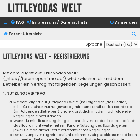
Littleyodas Welt
FAQ
Impressum / Datenschutz
Anmelden
S
Foren-Übersicht
u
Sprache:
c
Littleyodas Welt - Registrierung
h
e
Mit dem Zugriff auf „Littleyodas Welt“
(„https://forum.open4me.de“) wird zwischen dir und dem
Betreiber ein Vertrag mit folgenden Regelungen geschlossen:
1. NUTZUNGSVERTRAG
Mit dem Zugriff auf „Littleyodas Welt“ (im Folgenden „das Board“)
schließt du einen Nutzungsvertrag mit dem Betreiber des Boards ab
(im Folgenden „Betreiber“) und erklärst dich mit den nachfolgenden
Regelungen einverstanden.
Wenn du mit diesen Regelungen nicht einverstanden bist, so darfst du
das Board nicht weiter nutzen. Für die Nutzung des Boards gelten
jeweils die an dieser Stelle veröffentlichten Regelungen.
Der Nutzungsvertrag wird auf unbestimmte Zeit geschlossen und kann
von beiden Seiten ohne Einhaltung einer Frist jederzeit gekündigt