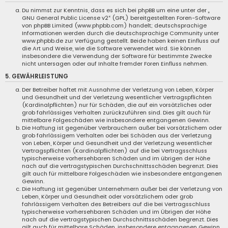
Du nimmst zur Kenntnis, dass es sich bei phpBB um eine unter der „
GNU General Public License v2
“ (GPL) bereitgestellten Foren-Software
von phpBB Limited (
www.phpbb.com
) handelt; deutschsprachige
Informationen werden durch die deutschsprachige Community unter
www.phpbb.de
zur Verfügung gestellt. Beide haben keinen Einfluss auf
die Art und Weise, wie die Software verwendet wird. Sie können
insbesondere die Verwendung der Software für bestimmte Zwecke
nicht untersagen oder auf Inhalte fremder Foren Einfluss nehmen.
5. GEWÄHRLEISTUNG
Der Betreiber haftet mit Ausnahme der Verletzung von Leben, Körper
und Gesundheit und der Verletzung wesentlicher Vertragspflichten
(Kardinalpflichten) nur für Schäden, die auf ein vorsätzliches oder
grob fahrlässiges Verhalten zurückzuführen sind. Dies gilt auch für
mittelbare Folgeschäden wie insbesondere entgangenen Gewinn.
Die Haftung ist gegenüber Verbrauchern außer bei vorsätzlichem oder
grob fahrlässigem Verhalten oder bei Schäden aus der Verletzung
von Leben, Körper und Gesundheit und der Verletzung wesentlicher
Vertragspflichten (Kardinalpflichten) auf die bei Vertragsschluss
typischerweise vorhersehbaren Schäden und im übrigen der Höhe
nach auf die vertragstypischen Durchschnittsschäden begrenzt. Dies
gilt auch für mittelbare Folgeschäden wie insbesondere entgangenen
Gewinn.
Die Haftung ist gegenüber Unternehmern außer bei der Verletzung von
Leben, Körper und Gesundheit oder vorsätzlichem oder grob
fahrlässigem Verhalten des Betreibers auf die bei Vertragsschluss
typischerweise vorhersehbaren Schäden und im Übrigen der Höhe
nach auf die vertragstypischen Durchschnittsschäden begrenzt. Dies
gilt auch für mittelbare Schäden, insbesondere entgangenen Gewinn.