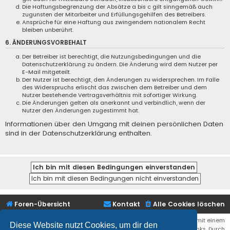
Die Haftungsbegrenzung der Absätze a bis c gilt sinngemäß auch
zugunsten der Mitarbeiter und Erfüllungsgehilfen des Betreibers.
Ansprüche für eine Haftung aus zwingendem nationalem Recht
bleiben unberührt.
6. ÄNDERUNGSVORBEHALT
Der Betreiber ist berechtigt, die Nutzungsbedingungen und die
Datenschutzerklärung zu ändern. Die Änderung wird dem Nutzer per
E-Mail mitgeteilt.
Der Nutzer ist berechtigt, den Änderungen zu widersprechen. Im Falle
des Widerspruchs erlischt das zwischen dem Betreiber und dem
Nutzer bestehende Vertragsverhältnis mit sofortiger Wirkung.
Die Änderungen gelten als anerkannt und verbindlich, wenn der
Nutzer den Änderungen zugestimmt hat.
Informationen über den Umgang mit deinen persönlichen Daten
sind in der Datenschutzerklärung enthalten.
Foren-Übersicht
Kontakt
Alle Cookies löschen
Bei den Links zu Shops (Amazon, Ebay, Aliexpress, ...) und Links, die mit einem
Diese Website nutzt Cookies, um dir den
Stern (*) markiert sind, kann es sich um sogenannte Affiliate Links. Durch