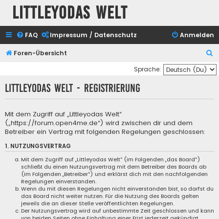
Littleyodas Welt
FAQ
Impressum / Datenschutz
Anmelden
S
Foren-Übersicht
u
Sprache:
c
Littleyodas Welt - Registrierung
h
e
Mit dem Zugriff auf „Littleyodas Welt“
(„https://forum.open4me.de“) wird zwischen dir und dem
Betreiber ein Vertrag mit folgenden Regelungen geschlossen:
1. NUTZUNGSVERTRAG
Mit dem Zugriff auf „Littleyodas Welt“ (im Folgenden „das Board“)
schließt du einen Nutzungsvertrag mit dem Betreiber des Boards ab
(im Folgenden „Betreiber“) und erklärst dich mit den nachfolgenden
Regelungen einverstanden.
Wenn du mit diesen Regelungen nicht einverstanden bist, so darfst du
das Board nicht weiter nutzen. Für die Nutzung des Boards gelten
jeweils die an dieser Stelle veröffentlichten Regelungen.
Der Nutzungsvertrag wird auf unbestimmte Zeit geschlossen und kann
von beiden Seiten ohne Einhaltung einer Frist jederzeit gekündigt