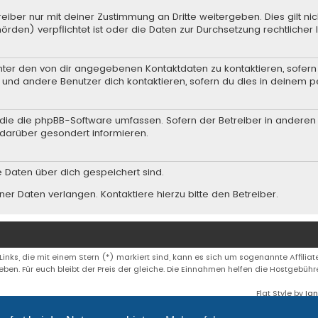
iber nur mit deiner Zustimmung an Dritte weitergeben. Dies gilt nic
rden) verpflichtet ist oder die Daten zur Durchsetzung rechtlicher I
nter den von dir angegebenen Kontaktdaten zu kontaktieren, sofern 
r und andere Benutzer dich kontaktieren, sofern du dies in deinem p
n, die die phpBB-Software umfassen. Sofern der Betreiber in andere
darüber gesondert informieren.
he Daten über dich gespeichert sind.
er Daten verlangen. Kontaktiere hierzu bitte den Betreiber.
 Links, die mit einem Stern (*) markiert sind, kann es sich um sogenannte Affiliate
eben. Für euch bleibt der Preis der gleiche. Die Einnahmen helfen die Hostgebüh
Flat Style by
Ian