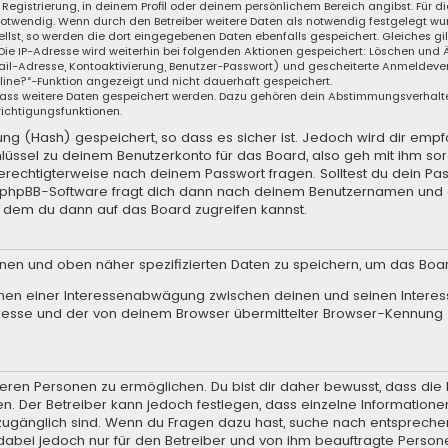
 Registrierung, in deinem Profil oder deinem persönlichem Bereich angibst. Für d
wendig. Wenn durch den Betreiber weitere Daten als notwendig festgelegt wurden
llst, so werden die dort eingegebenen Daten ebenfalls gespeichert. Gleiches gil
 Die IP-Adresse wird weiterhin bei folgenden Aktionen gespeichert: Löschen und
il-Adresse, Kontoaktivierung, Benutzer-Passwort) und gescheiterte Anmeldever
nline?“-Funktion angezeigt und nicht dauerhaft gespeichert.
, dass weitere Daten gespeichert werden. Dazu gehören dein Abstimmungsverhalt
richtigungsfunktionen.
g (Hash) gespeichert, so dass es sicher ist. Jedoch wird dir empfo
lüssel zu deinem Benutzerkonto für das Board, also geh mit ihm so
 berechtigterweise nach deinem Passwort fragen. Solltest du dein Pa
e phpBB-Software fragt dich dann nach deinem Benutzernamen und 
t dem du dann auf das Board zugreifen kannst.
enen und oben näher spezifizierten Daten zu speichern, um das Boa
hmen einer Interessenabwägung zwischen deinen und seinen Interess
resse und der von deinem Browser übermittelter Browser-Kennung 
ren Personen zu ermöglichen. Du bist dir daher bewusst, dass die Da
en. Der Betreiber kann jedoch festlegen, dass einzelne Informationen
.) zugänglich sind. Wenn du Fragen dazu hast, suche nach entsprec
t dabei jedoch nur für den Betreiber und von ihm beauftragte Person