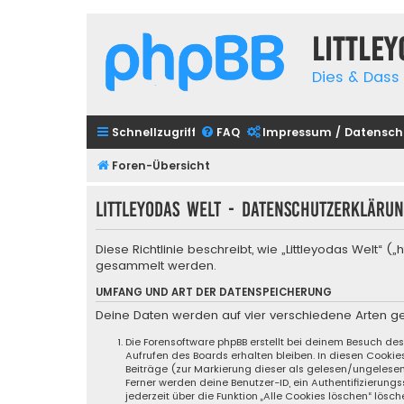
Little
Dies & Dass 
Schnellzugriff
FAQ
Impressum / Datensch
Foren-Übersicht
Littleyodas Welt - Datenschutzerkläru
Diese Richtlinie beschreibt, wie „Littleyodas Welt
gesammelt werden.
UMFANG UND ART DER DATENSPEICHERUNG
Deine Daten werden auf vier verschiedene Arten g
Die Forensoftware phpBB erstellt bei deinem Besuch de
Aufrufen des Boards erhalten bleiben. In diesen Cookie
Beiträge (zur Markierung dieser als gelesen/ungelese
Ferner werden deine Benutzer-ID, ein Authentifizierung
jederzeit über die Funktion „Alle Cookies löschen“ lösch