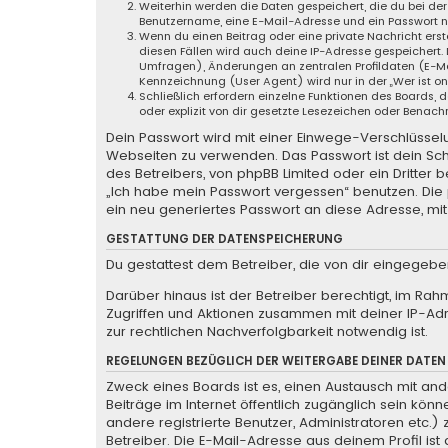
Weiterhin werden die Daten gespeichert, die du bei der
Benutzername, eine E-Mail-Adresse und ein Passwort not
Wenn du einen Beitrag oder eine private Nachricht erste
diesen Fällen wird auch deine IP-Adresse gespeichert.
Umfragen), Änderungen an zentralen Profildaten (E-Ma
Kennzeichnung (User Agent) wird nur in der „Wer ist o
Schließlich erfordern einzelne Funktionen des Boards
oder explizit von dir gesetzte Lesezeichen oder Benach
Dein Passwort wird mit einer Einwege-Verschlüsselun
Webseiten zu verwenden. Das Passwort ist dein Sch
des Betreibers, von phpBB Limited oder ein Dritter
„Ich habe mein Passwort vergessen“ benutzen. Di
ein neu generiertes Passwort an diese Adresse, mi
GESTATTUNG DER DATENSPEICHERUNG
Du gestattest dem Betreiber, die von dir eingegeb
Darüber hinaus ist der Betreiber berechtigt, im Ra
Zugriffen und Aktionen zusammen mit deiner IP-Ad
zur rechtlichen Nachverfolgbarkeit notwendig ist.
REGELUNGEN BEZÜGLICH DER WEITERGABE DEINER DATEN
Zweck eines Boards ist es, einen Austausch mit ande
Beiträge im Internet öffentlich zugänglich sein könn
andere registrierte Benutzer, Administratoren etc
Betreiber. Die E-Mail-Adresse aus deinem Profil is