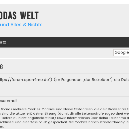
yodas Welt
und Alles & Nichts
utz
ng
“ („https://forum.open4me.de“) (im Folgenden „der Betreiber“) die 
esammelt:
s Boards mehrere Cookies. Cookies sind kleine Textdateien, die dein Browser al
s sind die aktuelle ID deiner Sitzung (damit dir alle Seitenaufrufe zugeordnet 
n; sofern du nicht angemeldet bist) sowie Informationen über deine Teilnahme 
sschlüssel und eine Session-ID gespeichert. Die Cookies haben standardmäßig ei
en.