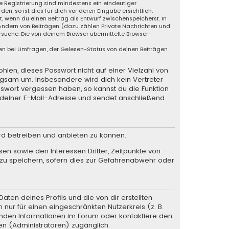
ie Registrierung sind mindestens ein eindeutiger
, so ist dies für dich vor deren Eingabe ersichtlich.
t, wenn du einen Beitrag als Entwurf zwischenspeicherst. In
 Ändern von Beiträgen (dazu zählen Private Nachrichten und
suche. Die von deinem Browser übermittelte Browser-
en bei Umfragen, der Gelesen-Status von deinen Beiträgen
hlen, dieses Passwort nicht auf einer Vielzahl von
rgsam um. Insbesondere wird dich kein Vertreter
sswort vergessen haben, so kannst du die Funktion
deiner E-Mail-Adresse und sendet anschließend
rd betreiben und anbieten zu können.
en sowie den Interessen Dritter, Zeitpunkte von
zu speichern, sofern dies zur Gefahrenabwehr oder
ten deines Profils und die von dir erstellten
 nur für einen eingeschränkten Nutzerkreis (z. B.
henden Informationen im Forum oder kontaktiere den
en (Administratoren) zugänglich.