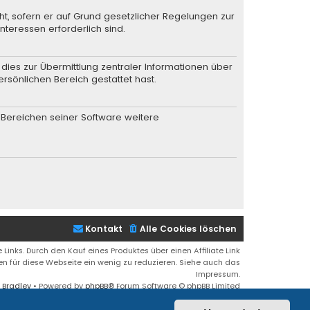
ht, sofern er auf Grund gesetzlicher Regelungen zur
nteressen erforderlich sind.
dies zur Übermittlung zentraler Informationen über
ersönlichen Bereich gestattet hast.
n Bereichen seiner Software weitere
Kontakt
Alle Cookies löschen
 Links. Durch den Kauf eines Produktes über einen Affiliate Link
ren für diese Webseite ein wenig zu reduzieren. Siehe auch das
Impressum.
 Bradley
• Powered by
phpBB
® Forum Software © phpBB Limited
Deutsche Übersetzung durch
phpBB.de