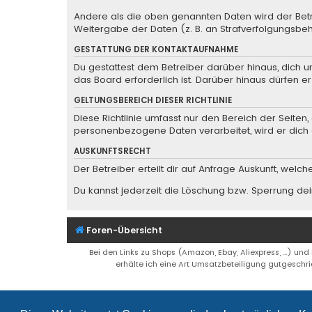
Andere als die oben genannten Daten wird der Betre
Weitergabe der Daten (z. B. an Strafverfolgungsbehö
GESTATTUNG DER KONTAKTAUFNAHME
Du gestattest dem Betreiber darüber hinaus, dich u
das Board erforderlich ist. Darüber hinaus dürfen e
GELTUNGSBEREICH DIESER RICHTLINIE
Diese Richtlinie umfasst nur den Bereich der Seite
personenbezogene Daten verarbeitet, wird er dich 
AUSKUNFTSRECHT
Der Betreiber erteilt dir auf Anfrage Auskunft, welc
Du kannst jederzeit die Löschung bzw. Sperrung dein
Foren-Übersicht
Bei den Links zu Shops (Amazon, Ebay, Aliexpress, ...) und
erhälte ich eine Art Umsatzbeteiligung gutgeschri