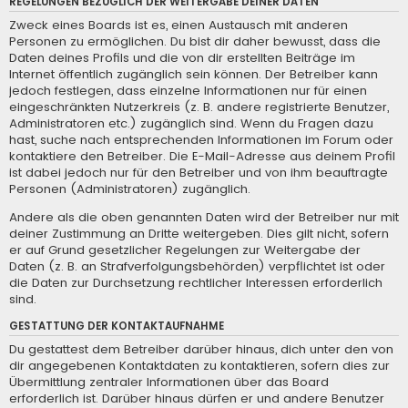
REGELUNGEN BEZÜGLICH DER WEITERGABE DEINER DATEN
Zweck eines Boards ist es, einen Austausch mit anderen
Personen zu ermöglichen. Du bist dir daher bewusst, dass die
Daten deines Profils und die von dir erstellten Beiträge im
Internet öffentlich zugänglich sein können. Der Betreiber kann
jedoch festlegen, dass einzelne Informationen nur für einen
eingeschränkten Nutzerkreis (z. B. andere registrierte Benutzer,
Administratoren etc.) zugänglich sind. Wenn du Fragen dazu
hast, suche nach entsprechenden Informationen im Forum oder
kontaktiere den Betreiber. Die E-Mail-Adresse aus deinem Profil
ist dabei jedoch nur für den Betreiber und von ihm beauftragte
Personen (Administratoren) zugänglich.
Andere als die oben genannten Daten wird der Betreiber nur mit
deiner Zustimmung an Dritte weitergeben. Dies gilt nicht, sofern
er auf Grund gesetzlicher Regelungen zur Weitergabe der
Daten (z. B. an Strafverfolgungsbehörden) verpflichtet ist oder
die Daten zur Durchsetzung rechtlicher Interessen erforderlich
sind.
GESTATTUNG DER KONTAKTAUFNAHME
Du gestattest dem Betreiber darüber hinaus, dich unter den von
dir angegebenen Kontaktdaten zu kontaktieren, sofern dies zur
Übermittlung zentraler Informationen über das Board
erforderlich ist. Darüber hinaus dürfen er und andere Benutzer