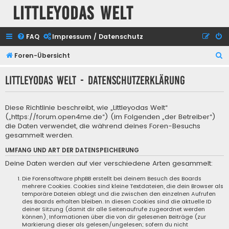
Littleyodas Welt
FAQ
Impressum / Datenschutz
S
Foren-Übersicht
u
Littleyodas Welt - Datenschutzerklärung
c
h
Diese Richtlinie beschreibt, wie „Littleyodas Welt“
e
(„https://forum.open4me.de“) (im Folgenden „der Betreiber“)
die Daten verwendet, die während deines Foren-Besuchs
gesammelt werden.
UMFANG UND ART DER DATENSPEICHERUNG
Deine Daten werden auf vier verschiedene Arten gesammelt:
Die Forensoftware phpBB erstellt bei deinem Besuch des Boards
mehrere Cookies. Cookies sind kleine Textdateien, die dein Browser als
temporäre Dateien ablegt und die zwischen den einzelnen Aufrufen
des Boards erhalten bleiben. In diesen Cookies sind die aktuelle ID
deiner Sitzung (damit dir alle Seitenaufrufe zugeordnet werden
können), Informationen über die von dir gelesenen Beiträge (zur
Markierung dieser als gelesen/ungelesen; sofern du nicht