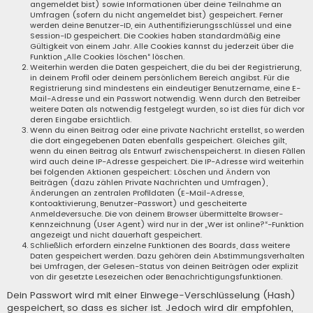
angemeldet bist) sowie Informationen über deine Teilnahme an
Umfragen (sofern du nicht angemeldet bist) gespeichert. Ferner
werden deine Benutzer-ID, ein Authentifizierungsschlüssel und eine
Session-ID gespeichert. Die Cookies haben standardmäßig eine
Gültigkeit von einem Jahr. Alle Cookies kannst du jederzeit über die
Funktion „Alle Cookies löschen“ löschen.
Weiterhin werden die Daten gespeichert, die du bei der Registrierung,
in deinem Profil oder deinem persönlichem Bereich angibst. Für die
Registrierung sind mindestens ein eindeutiger Benutzername, eine E-
Mail-Adresse und ein Passwort notwendig. Wenn durch den Betreiber
weitere Daten als notwendig festgelegt wurden, so ist dies für dich vor
deren Eingabe ersichtlich.
Wenn du einen Beitrag oder eine private Nachricht erstellst, so werden
die dort eingegebenen Daten ebenfalls gespeichert. Gleiches gilt,
wenn du einen Beitrag als Entwurf zwischenspeicherst. In diesen Fällen
wird auch deine IP-Adresse gespeichert. Die IP-Adresse wird weiterhin
bei folgenden Aktionen gespeichert: Löschen und Ändern von
Beiträgen (dazu zählen Private Nachrichten und Umfragen),
Änderungen an zentralen Profildaten (E-Mail-Adresse,
Kontoaktivierung, Benutzer-Passwort) und gescheiterte
Anmeldeversuche. Die von deinem Browser übermittelte Browser-
Kennzeichnung (User Agent) wird nur in der „Wer ist online?“-Funktion
angezeigt und nicht dauerhaft gespeichert.
Schließlich erfordern einzelne Funktionen des Boards, dass weitere
Daten gespeichert werden. Dazu gehören dein Abstimmungsverhalten
bei Umfragen, der Gelesen-Status von deinen Beiträgen oder explizit
von dir gesetzte Lesezeichen oder Benachrichtigungsfunktionen.
Dein Passwort wird mit einer Einwege-Verschlüsselung (Hash)
gespeichert, so dass es sicher ist. Jedoch wird dir empfohlen,