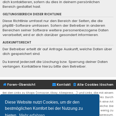
dich kontaktieren, sofern du dies in deinem persönlichen
Bereich gestattet hast.
GELTUNGSBEREICH DIESER RICHTLINIE
Diese Richtlinie umfasst nur den Bereich der Seiten, die die
phpBB-Software umfassen. Sofern der Betreiber in anderen
Bereichen seiner Software weitere personenbezogene Daten
verarbeitet, wird er dich darüber gesondert informieren.
AUSKUNFTSRECHT
Der Betreiber erteilt dir auf Anfrage Auskunft, welche Daten über
dich gespeichert sind.
Du kannst jederzeit die Löschung bzw. Sperrung deiner Daten
verlangen. Kontaktiere hierzu bitte den Betreiber.
Foren-Übersicht
Kontakt
Alle Cookies löschen
Bei den Links zu Shops (Amazon, Ebay, Aliexpress, ...) und Links, die mit einem
Stern (*) markiert sind, kann es sich um sogenannte Affiliate Links. Durch
den Kauf eines Produktes über einen Affiliate Link erhälte ich eine Art
Diese Website nutzt Cookies, um dir den
Umsatzbeteiligung gutgeschrieben. Für euch bleibt der Preis der gleiche. Die
bestmöglichen Komfort bei der Nutzung zu
Einnahmen helfen die Hostgebühren für diese Webseite ein wenig zu
reduzieren. Siehe auch das Impressum.
bieten.
Mehr erfahren