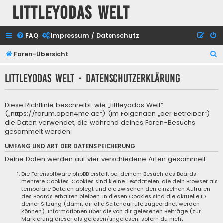
Littleyodas Welt
FAQ
Impressum / Datenschutz
S
Foren-Übersicht
u
Littleyodas Welt - Datenschutzerklärung
c
h
Diese Richtlinie beschreibt, wie „Littleyodas Welt“
e
(„https://forum.open4me.de“) (im Folgenden „der Betreiber“)
die Daten verwendet, die während deines Foren-Besuchs
gesammelt werden.
UMFANG UND ART DER DATENSPEICHERUNG
Deine Daten werden auf vier verschiedene Arten gesammelt:
Die Forensoftware phpBB erstellt bei deinem Besuch des Boards
mehrere Cookies. Cookies sind kleine Textdateien, die dein Browser als
temporäre Dateien ablegt und die zwischen den einzelnen Aufrufen
des Boards erhalten bleiben. In diesen Cookies sind die aktuelle ID
deiner Sitzung (damit dir alle Seitenaufrufe zugeordnet werden
können), Informationen über die von dir gelesenen Beiträge (zur
Markierung dieser als gelesen/ungelesen; sofern du nicht