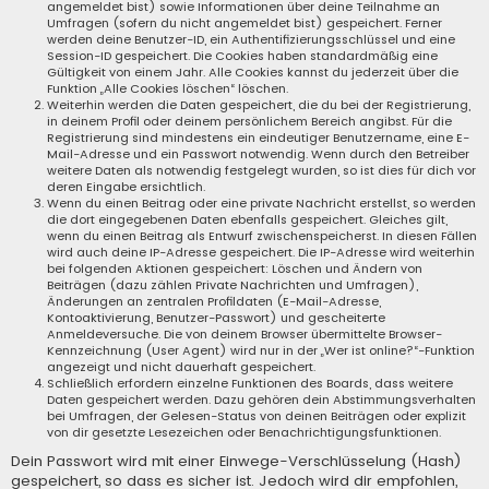
angemeldet bist) sowie Informationen über deine Teilnahme an
Umfragen (sofern du nicht angemeldet bist) gespeichert. Ferner
werden deine Benutzer-ID, ein Authentifizierungsschlüssel und eine
Session-ID gespeichert. Die Cookies haben standardmäßig eine
Gültigkeit von einem Jahr. Alle Cookies kannst du jederzeit über die
Funktion „Alle Cookies löschen“ löschen.
Weiterhin werden die Daten gespeichert, die du bei der Registrierung,
in deinem Profil oder deinem persönlichem Bereich angibst. Für die
Registrierung sind mindestens ein eindeutiger Benutzername, eine E-
Mail-Adresse und ein Passwort notwendig. Wenn durch den Betreiber
weitere Daten als notwendig festgelegt wurden, so ist dies für dich vor
deren Eingabe ersichtlich.
Wenn du einen Beitrag oder eine private Nachricht erstellst, so werden
die dort eingegebenen Daten ebenfalls gespeichert. Gleiches gilt,
wenn du einen Beitrag als Entwurf zwischenspeicherst. In diesen Fällen
wird auch deine IP-Adresse gespeichert. Die IP-Adresse wird weiterhin
bei folgenden Aktionen gespeichert: Löschen und Ändern von
Beiträgen (dazu zählen Private Nachrichten und Umfragen),
Änderungen an zentralen Profildaten (E-Mail-Adresse,
Kontoaktivierung, Benutzer-Passwort) und gescheiterte
Anmeldeversuche. Die von deinem Browser übermittelte Browser-
Kennzeichnung (User Agent) wird nur in der „Wer ist online?“-Funktion
angezeigt und nicht dauerhaft gespeichert.
Schließlich erfordern einzelne Funktionen des Boards, dass weitere
Daten gespeichert werden. Dazu gehören dein Abstimmungsverhalten
bei Umfragen, der Gelesen-Status von deinen Beiträgen oder explizit
von dir gesetzte Lesezeichen oder Benachrichtigungsfunktionen.
Dein Passwort wird mit einer Einwege-Verschlüsselung (Hash)
gespeichert, so dass es sicher ist. Jedoch wird dir empfohlen,