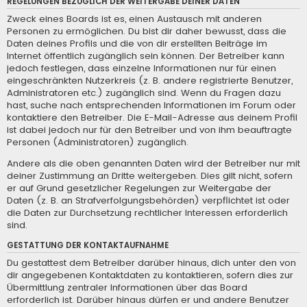
REGELUNGEN BEZÜGLICH DER WEITERGABE DEINER DATEN
Zweck eines Boards ist es, einen Austausch mit anderen
Personen zu ermöglichen. Du bist dir daher bewusst, dass die
Daten deines Profils und die von dir erstellten Beiträge im
Internet öffentlich zugänglich sein können. Der Betreiber kann
jedoch festlegen, dass einzelne Informationen nur für einen
eingeschränkten Nutzerkreis (z. B. andere registrierte Benutzer,
Administratoren etc.) zugänglich sind. Wenn du Fragen dazu
hast, suche nach entsprechenden Informationen im Forum oder
kontaktiere den Betreiber. Die E-Mail-Adresse aus deinem Profil
ist dabei jedoch nur für den Betreiber und von ihm beauftragte
Personen (Administratoren) zugänglich.
Andere als die oben genannten Daten wird der Betreiber nur mit
deiner Zustimmung an Dritte weitergeben. Dies gilt nicht, sofern
er auf Grund gesetzlicher Regelungen zur Weitergabe der
Daten (z. B. an Strafverfolgungsbehörden) verpflichtet ist oder
die Daten zur Durchsetzung rechtlicher Interessen erforderlich
sind.
GESTATTUNG DER KONTAKTAUFNAHME
Du gestattest dem Betreiber darüber hinaus, dich unter den von
dir angegebenen Kontaktdaten zu kontaktieren, sofern dies zur
Übermittlung zentraler Informationen über das Board
erforderlich ist. Darüber hinaus dürfen er und andere Benutzer