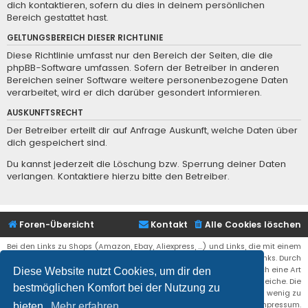
dich kontaktieren, sofern du dies in deinem persönlichen
Bereich gestattet hast.
GELTUNGSBEREICH DIESER RICHTLINIE
Diese Richtlinie umfasst nur den Bereich der Seiten, die die
phpBB-Software umfassen. Sofern der Betreiber in anderen
Bereichen seiner Software weitere personenbezogene Daten
verarbeitet, wird er dich darüber gesondert informieren.
AUSKUNFTSRECHT
Der Betreiber erteilt dir auf Anfrage Auskunft, welche Daten über
dich gespeichert sind.
Du kannst jederzeit die Löschung bzw. Sperrung deiner Daten
verlangen. Kontaktiere hierzu bitte den Betreiber.
Foren-Übersicht
Kontakt
Alle Cookies löschen
Bei den Links zu Shops (Amazon, Ebay, Aliexpress, ...) und Links, die mit einem
Stern (*) markiert sind, kann es sich um sogenannte Affiliate Links. Durch
den Kauf eines Produktes über einen Affiliate Link erhälte ich eine Art
Diese Website nutzt Cookies, um dir den
Umsatzbeteiligung gutgeschrieben. Für euch bleibt der Preis der gleiche. Die
bestmöglichen Komfort bei der Nutzung zu
Einnahmen helfen die Hostgebühren für diese Webseite ein wenig zu
reduzieren. Siehe auch das Impressum.
bieten.
Mehr erfahren