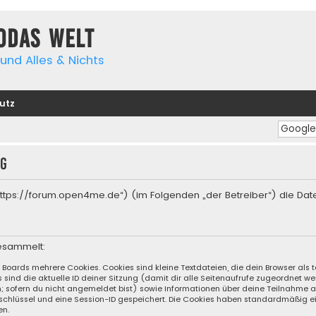
yodas Welt
und Alles & Nichts
utz
ng
“ („https://forum.open4me.de“) (im Folgenden „der Betreiber“) die 
esammelt:
s Boards mehrere Cookies. Cookies sind kleine Textdateien, die dein Browser al
s sind die aktuelle ID deiner Sitzung (damit dir alle Seitenaufrufe zugeordnet 
n; sofern du nicht angemeldet bist) sowie Informationen über deine Teilnahme 
sschlüssel und eine Session-ID gespeichert. Die Cookies haben standardmäßig ei
en.