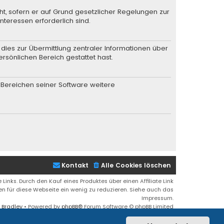
ht, sofern er auf Grund gesetzlicher Regelungen zur
nteressen erforderlich sind.
dies zur Übermittlung zentraler Informationen über
ersönlichen Bereich gestattet hast.
n Bereichen seiner Software weitere
Kontakt
Alle Cookies löschen
 Links. Durch den Kauf eines Produktes über einen Affiliate Link
ren für diese Webseite ein wenig zu reduzieren. Siehe auch das
Impressum.
 Bradley
• Powered by
phpBB
® Forum Software © phpBB Limited
Deutsche Übersetzung durch
phpBB.de