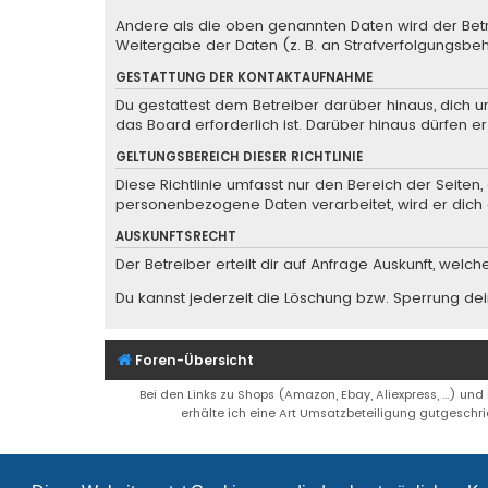
Andere als die oben genannten Daten wird der Betre
Weitergabe der Daten (z. B. an Strafverfolgungsbehö
GESTATTUNG DER KONTAKTAUFNAHME
Du gestattest dem Betreiber darüber hinaus, dich u
das Board erforderlich ist. Darüber hinaus dürfen e
GELTUNGSBEREICH DIESER RICHTLINIE
Diese Richtlinie umfasst nur den Bereich der Seite
personenbezogene Daten verarbeitet, wird er dich 
AUSKUNFTSRECHT
Der Betreiber erteilt dir auf Anfrage Auskunft, welc
Du kannst jederzeit die Löschung bzw. Sperrung dein
Foren-Übersicht
Bei den Links zu Shops (Amazon, Ebay, Aliexpress, ...) und
erhälte ich eine Art Umsatzbeteiligung gutgeschri