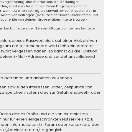
ie Registrierung sind mindestens ein eindeutiger
, so ist dies für dich vor deren Eingabe ersichtlich.
t, wenn du einen Beitrag als Entwurf zwischenspeicherst. In
 Ändern von Beiträgen (dazu zählen Private Nachrichten und
suche. Die von deinem Browser übermittelte Browser-
en bei Umfragen, der Gelesen-Status von deinen Beiträgen
hlen, dieses Passwort nicht auf einer Vielzahl von
rgsam um. Insbesondere wird dich kein Vertreter
sswort vergessen haben, so kannst du die Funktion
deiner E-Mail-Adresse und sendet anschließend
rd betreiben und anbieten zu können.
en sowie den Interessen Dritter, Zeitpunkte von
zu speichern, sofern dies zur Gefahrenabwehr oder
ten deines Profils und die von dir erstellten
 nur für einen eingeschränkten Nutzerkreis (z. B.
henden Informationen im Forum oder kontaktiere den
en (Administratoren) zugänglich.