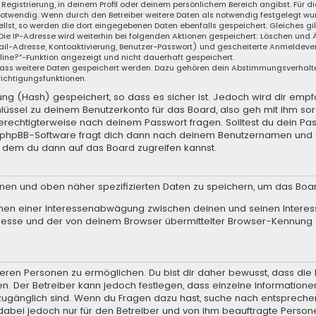
 Registrierung, in deinem Profil oder deinem persönlichem Bereich angibst. Für d
wendig. Wenn durch den Betreiber weitere Daten als notwendig festgelegt wurden
llst, so werden die dort eingegebenen Daten ebenfalls gespeichert. Gleiches gil
 Die IP-Adresse wird weiterhin bei folgenden Aktionen gespeichert: Löschen und
il-Adresse, Kontoaktivierung, Benutzer-Passwort) und gescheiterte Anmeldever
nline?“-Funktion angezeigt und nicht dauerhaft gespeichert.
, dass weitere Daten gespeichert werden. Dazu gehören dein Abstimmungsverhalt
richtigungsfunktionen.
g (Hash) gespeichert, so dass es sicher ist. Jedoch wird dir empfo
lüssel zu deinem Benutzerkonto für das Board, also geh mit ihm so
 berechtigterweise nach deinem Passwort fragen. Solltest du dein Pa
e phpBB-Software fragt dich dann nach deinem Benutzernamen und 
t dem du dann auf das Board zugreifen kannst.
enen und oben näher spezifizierten Daten zu speichern, um das Boa
hmen einer Interessenabwägung zwischen deinen und seinen Interess
resse und der von deinem Browser übermittelter Browser-Kennung 
ren Personen zu ermöglichen. Du bist dir daher bewusst, dass die Da
en. Der Betreiber kann jedoch festlegen, dass einzelne Informationen
.) zugänglich sind. Wenn du Fragen dazu hast, suche nach entsprec
t dabei jedoch nur für den Betreiber und von ihm beauftragte Person