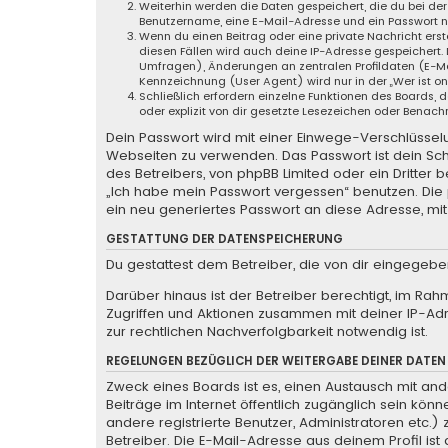
Weiterhin werden die Daten gespeichert, die du bei der
Benutzername, eine E-Mail-Adresse und ein Passwort not
Wenn du einen Beitrag oder eine private Nachricht erste
diesen Fällen wird auch deine IP-Adresse gespeichert.
Umfragen), Änderungen an zentralen Profildaten (E-Ma
Kennzeichnung (User Agent) wird nur in der „Wer ist o
Schließlich erfordern einzelne Funktionen des Boards
oder explizit von dir gesetzte Lesezeichen oder Benach
Dein Passwort wird mit einer Einwege-Verschlüsselun
Webseiten zu verwenden. Das Passwort ist dein Sch
des Betreibers, von phpBB Limited oder ein Dritter
„Ich habe mein Passwort vergessen“ benutzen. Di
ein neu generiertes Passwort an diese Adresse, mi
GESTATTUNG DER DATENSPEICHERUNG
Du gestattest dem Betreiber, die von dir eingegeb
Darüber hinaus ist der Betreiber berechtigt, im Ra
Zugriffen und Aktionen zusammen mit deiner IP-Ad
zur rechtlichen Nachverfolgbarkeit notwendig ist.
REGELUNGEN BEZÜGLICH DER WEITERGABE DEINER DATEN
Zweck eines Boards ist es, einen Austausch mit ande
Beiträge im Internet öffentlich zugänglich sein könn
andere registrierte Benutzer, Administratoren etc
Betreiber. Die E-Mail-Adresse aus deinem Profil is