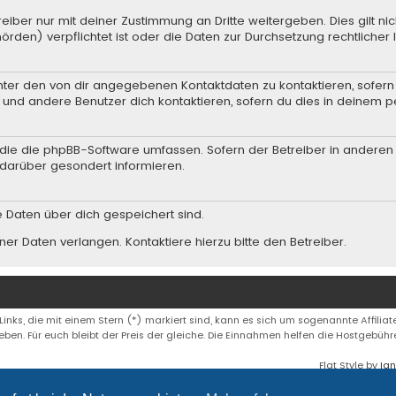
iber nur mit deiner Zustimmung an Dritte weitergeben. Dies gilt nic
rden) verpflichtet ist oder die Daten zur Durchsetzung rechtlicher I
nter den von dir angegebenen Kontaktdaten zu kontaktieren, sofern 
r und andere Benutzer dich kontaktieren, sofern du dies in deinem p
n, die die phpBB-Software umfassen. Sofern der Betreiber in andere
darüber gesondert informieren.
he Daten über dich gespeichert sind.
er Daten verlangen. Kontaktiere hierzu bitte den Betreiber.
 Links, die mit einem Stern (*) markiert sind, kann es sich um sogenannte Affiliate
eben. Für euch bleibt der Preis der gleiche. Die Einnahmen helfen die Hostgebüh
Flat Style by
Ian