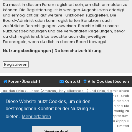
Du musst in diesem Forum registriert sein, um dich anmelden zu
können. Die Registrierung ist in wenigen Augenblicken erledigt
und ermöglicht dir, auf weitere Funktionen zuzugreifen. Die
Board-Administration kann registrierten Benutzern auch
zusätzliche Berechtigungen zuweisen. Beachte bitte unsere
Nutzungsbedingungen und die verwandten Regelungen, bevor
du dich registrierst. Bitte beachte auch die jeweiligen
Forenregeln, wenn du dich in diesem Board bewegst.
Nutzungsbedingungen
|
Datenschutzerklärung
Registrieren
Foren-Übersicht
Kontakt
Alle Cookies löschen
Bei den Links zu Shops (Amazon, Ebay, Aliexpress, ...) und Links, die mit einem
Stern (*) markiert sind, kann es sich um sogenannte Affiliate Links. Durch
den Kauf eines Produktes über einen Affiliate Link erhälte ich eine Art
Diese Website nutzt Cookies, um dir den
Umsatzbeteiligung gutgeschrieben. Für euch bleibt der Preis der gleiche. Die
bestmöglichen Komfort bei der Nutzung zu
Einnahmen helfen die Hostgebühren für diese Webseite ein wenig zu
reduzieren. Siehe auch das Impressum.
bieten.
Mehr erfahren
Flat Style by
Ian Bradley
• Powered by
phpBB
® Forum Software © phpBB
Limited
Verstanden!