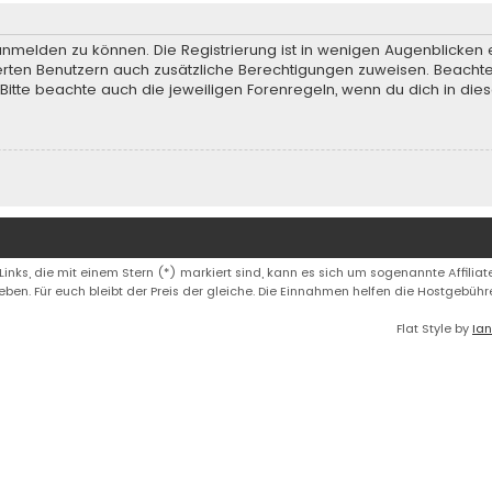
anmelden zu können. Die Registrierung ist in wenigen Augenblicken e
rierten Benutzern auch zusätzliche Berechtigungen zuweisen. Beach
 Bitte beachte auch die jeweiligen Forenregeln, wenn du dich in d
 Links, die mit einem Stern (*) markiert sind, kann es sich um sogenannte Affiliate
eben. Für euch bleibt der Preis der gleiche. Die Einnahmen helfen die Hostgebüh
Flat Style by
Ian