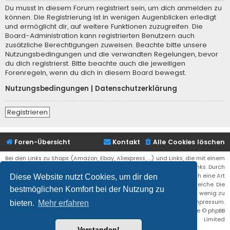
Du musst in diesem Forum registriert sein, um dich anmelden zu
können. Die Registrierung ist in wenigen Augenblicken erledigt
und ermöglicht dir, auf weitere Funktionen zuzugreifen. Die
Board-Administration kann registrierten Benutzern auch
zusätzliche Berechtigungen zuweisen. Beachte bitte unsere
Nutzungsbedingungen und die verwandten Regelungen, bevor
du dich registrierst. Bitte beachte auch die jeweiligen
Forenregeln, wenn du dich in diesem Board bewegst.
Nutzungsbedingungen
|
Datenschutzerklärung
Registrieren
Foren-Übersicht
Kontakt
Alle Cookies löschen
Bei den Links zu Shops (Amazon, Ebay, Aliexpress, ...) und Links, die mit einem
Stern (*) markiert sind, kann es sich um sogenannte Affiliate Links. Durch
den Kauf eines Produktes über einen Affiliate Link erhälte ich eine Art
Diese Website nutzt Cookies, um dir den
Umsatzbeteiligung gutgeschrieben. Für euch bleibt der Preis der gleiche. Die
bestmöglichen Komfort bei der Nutzung zu
Einnahmen helfen die Hostgebühren für diese Webseite ein wenig zu
reduzieren. Siehe auch das Impressum.
bieten.
Mehr erfahren
Flat Style by
Ian Bradley
• Powered by
phpBB
® Forum Software © phpBB
Limited
Verstanden!