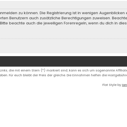
anmelden zu können. Die Registrierung ist in wenigen Augenblicken e
rierten Benutzern auch zusätzliche Berechtigungen zuweisen. Beach
 Bitte beachte auch die jeweiligen Forenregeln, wenn du dich in d
 Links, die mit einem Stern (*) markiert sind, kann es sich um sogenannte Affiliate
eben. Für euch bleibt der Preis der gleiche. Die Einnahmen helfen die Hostgebüh
Flat Style by
Ian