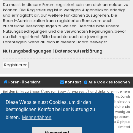
Du musst in diesem Forum registriert sein, um dich anmelden zu
können. Die Registrierung ist in wenigen Augenblicken erledigt
und ermöglicht dir, auf weitere Funktionen zuzugreifen. Die
Board-Administration kann registrierten Benutzern auch
zusätzliche Berechtigungen zuweisen. Beachte bitte unsere
Nutzungsbedingungen und die verwandten Regelungen, bevor
du dich registrierst. Bitte beachte auch die jeweiligen
Forenregeln, wenn du dich in diesem Board bewegst.
Nutzungsbedingungen
|
Datenschutzerklärung
Registrieren
Foren-Übersicht
Kontakt
Alle Cookies löschen
Bei den Links zu Shops (Amazon, Ebay, Aliexpress, ...) und Links, die mit einem
Stern (*) markiert sind, kann es sich um sogenannte Affiliate Links. Durch
den Kauf eines Produktes über einen Affiliate Link erhälte ich eine Art
Diese Website nutzt Cookies, um dir den
Umsatzbeteiligung gutgeschrieben. Für euch bleibt der Preis der gleiche. Die
bestmöglichen Komfort bei der Nutzung zu
Einnahmen helfen die Hostgebühren für diese Webseite ein wenig zu
reduzieren. Siehe auch das Impressum.
bieten.
Mehr erfahren
Flat Style by
Ian Bradley
• Powered by
phpBB
® Forum Software © phpBB
Limited
Verstanden!