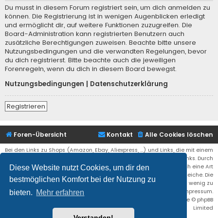
Du musst in diesem Forum registriert sein, um dich anmelden zu
können. Die Registrierung ist in wenigen Augenblicken erledigt
und ermöglicht dir, auf weitere Funktionen zuzugreifen. Die
Board-Administration kann registrierten Benutzern auch
zusätzliche Berechtigungen zuweisen. Beachte bitte unsere
Nutzungsbedingungen und die verwandten Regelungen, bevor
du dich registrierst. Bitte beachte auch die jeweiligen
Forenregeln, wenn du dich in diesem Board bewegst.
Nutzungsbedingungen
|
Datenschutzerklärung
Registrieren
Foren-Übersicht
Kontakt
Alle Cookies löschen
Bei den Links zu Shops (Amazon, Ebay, Aliexpress, ...) und Links, die mit einem
Stern (*) markiert sind, kann es sich um sogenannte Affiliate Links. Durch
den Kauf eines Produktes über einen Affiliate Link erhälte ich eine Art
Diese Website nutzt Cookies, um dir den
Umsatzbeteiligung gutgeschrieben. Für euch bleibt der Preis der gleiche. Die
bestmöglichen Komfort bei der Nutzung zu
Einnahmen helfen die Hostgebühren für diese Webseite ein wenig zu
reduzieren. Siehe auch das Impressum.
bieten.
Mehr erfahren
Flat Style by
Ian Bradley
• Powered by
phpBB
® Forum Software © phpBB
Limited
Verstanden!