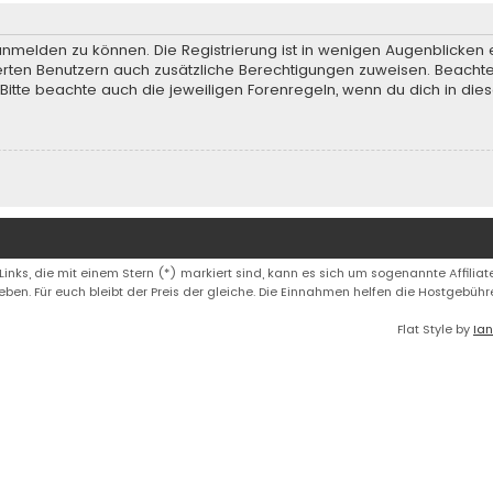
anmelden zu können. Die Registrierung ist in wenigen Augenblicken e
rierten Benutzern auch zusätzliche Berechtigungen zuweisen. Beach
 Bitte beachte auch die jeweiligen Forenregeln, wenn du dich in d
 Links, die mit einem Stern (*) markiert sind, kann es sich um sogenannte Affiliate
eben. Für euch bleibt der Preis der gleiche. Die Einnahmen helfen die Hostgebüh
Flat Style by
Ian