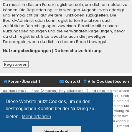
Du musst in diesem Forum registriert sein, um dich anmelden zu
können. Die Registrierung ist in wenigen Augenblicken erledigt
und ermöglicht dir, auf weitere Funktionen zuzugreifen. Die
Board-Administration kann registrierten Benutzern auch
zusätzliche Berechtigungen zuweisen. Beachte bitte unsere
Nutzungsbedingungen und die verwandten Regelungen, bevor
du dich registrierst. Bitte beachte auch die jeweiligen
Forenregeln, wenn du dich in diesem Board bewegst.
Nutzungsbedingungen
|
Datenschutzerklärung
Registrieren
Foren-Übersicht
Kontakt
Alle Cookies löschen
Bei den Links zu Shops (Amazon, Ebay, Aliexpress, ...) und Links, die mit einem
Stern (*) markiert sind, kann es sich um sogenannte Affiliate Links. Durch
den Kauf eines Produktes über einen Affiliate Link erhälte ich eine Art
Diese Website nutzt Cookies, um dir den
Umsatzbeteiligung gutgeschrieben. Für euch bleibt der Preis der gleiche. Die
bestmöglichen Komfort bei der Nutzung zu
Einnahmen helfen die Hostgebühren für diese Webseite ein wenig zu
reduzieren. Siehe auch das Impressum.
bieten.
Mehr erfahren
Flat Style by
Ian Bradley
• Powered by
phpBB
® Forum Software © phpBB
Limited
Verstanden!