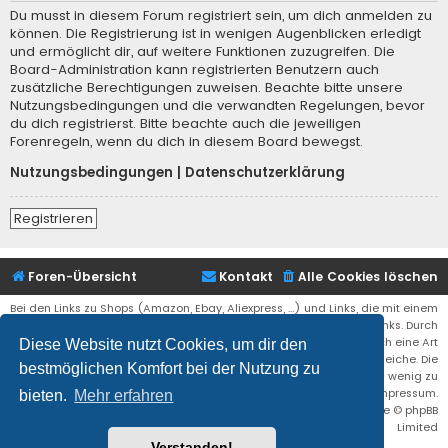
Du musst in diesem Forum registriert sein, um dich anmelden zu
können. Die Registrierung ist in wenigen Augenblicken erledigt
und ermöglicht dir, auf weitere Funktionen zuzugreifen. Die
Board-Administration kann registrierten Benutzern auch
zusätzliche Berechtigungen zuweisen. Beachte bitte unsere
Nutzungsbedingungen und die verwandten Regelungen, bevor
du dich registrierst. Bitte beachte auch die jeweiligen
Forenregeln, wenn du dich in diesem Board bewegst.
Nutzungsbedingungen
|
Datenschutzerklärung
Registrieren
Foren-Übersicht
Kontakt
Alle Cookies löschen
Bei den Links zu Shops (Amazon, Ebay, Aliexpress, ...) und Links, die mit einem
Stern (*) markiert sind, kann es sich um sogenannte Affiliate Links. Durch
den Kauf eines Produktes über einen Affiliate Link erhälte ich eine Art
Diese Website nutzt Cookies, um dir den
Umsatzbeteiligung gutgeschrieben. Für euch bleibt der Preis der gleiche. Die
bestmöglichen Komfort bei der Nutzung zu
Einnahmen helfen die Hostgebühren für diese Webseite ein wenig zu
reduzieren. Siehe auch das Impressum.
bieten.
Mehr erfahren
Flat Style by
Ian Bradley
• Powered by
phpBB
® Forum Software © phpBB
Limited
Verstanden!