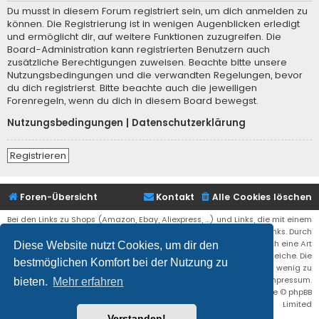
Du musst in diesem Forum registriert sein, um dich anmelden zu
können. Die Registrierung ist in wenigen Augenblicken erledigt
und ermöglicht dir, auf weitere Funktionen zuzugreifen. Die
Board-Administration kann registrierten Benutzern auch
zusätzliche Berechtigungen zuweisen. Beachte bitte unsere
Nutzungsbedingungen und die verwandten Regelungen, bevor
du dich registrierst. Bitte beachte auch die jeweiligen
Forenregeln, wenn du dich in diesem Board bewegst.
Nutzungsbedingungen
|
Datenschutzerklärung
Registrieren
Foren-Übersicht
Kontakt
Alle Cookies löschen
Bei den Links zu Shops (Amazon, Ebay, Aliexpress, ...) und Links, die mit einem
Stern (*) markiert sind, kann es sich um sogenannte Affiliate Links. Durch
den Kauf eines Produktes über einen Affiliate Link erhälte ich eine Art
Diese Website nutzt Cookies, um dir den
Umsatzbeteiligung gutgeschrieben. Für euch bleibt der Preis der gleiche. Die
bestmöglichen Komfort bei der Nutzung zu
Einnahmen helfen die Hostgebühren für diese Webseite ein wenig zu
reduzieren. Siehe auch das Impressum.
bieten.
Mehr erfahren
Flat Style by
Ian Bradley
• Powered by
phpBB
® Forum Software © phpBB
Limited
Verstanden!